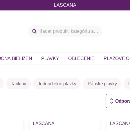
LASCANA
ČNÁ BIELIZEŇ
PLAVKY
OBLEČENIE
PLÁŽOVÉ O
Tankiny
Jednodielne plavky
Pánske plavky
Odpor
LASCANA
LASCAN