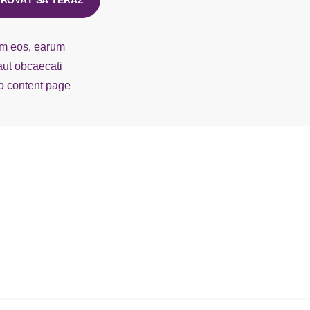
ROVAŤ SA TERAZ
rum eos, earum
 aut obcaecati
to content page