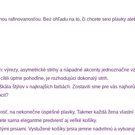
 rafinovanosťou. Bez ohľadu na to, či chcete sexi plavky aleb
m: výrezy, asymetrické strihy a nápadné akcenty jednoznačne 
cítili úplne pohodlne, je rozhodujúci dokonalý strih.
škála štýlov v najkrajších farbách. Zostavili sme pre vás najhorú
ocit?
rnosť, na nekonečne úspešné plavky. Takmer každá žena vlastní 
te sama elegantne predviesť aj veľké košíky.
alými prsiami. Vystužené košíky prsia jemne nadvihnú a vytvaru