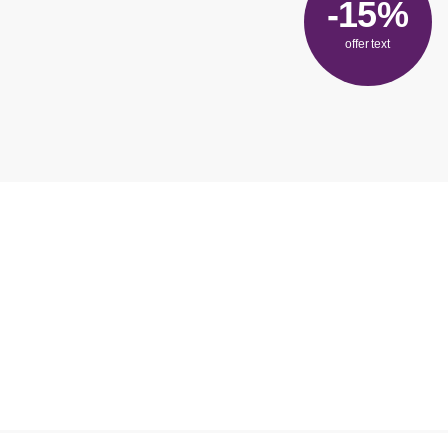
-15%
offer text