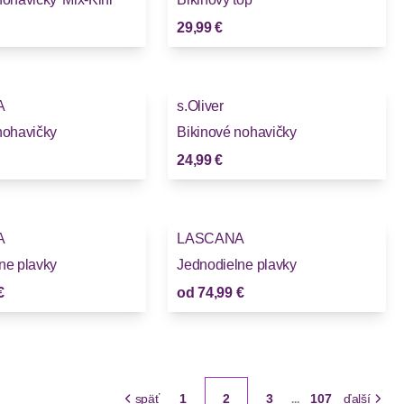
29,99 €
A
s.Oliver
nohavičky
Bikinové nohavičky
24,99 €
A
LASCANA
ne plavky
Jednodielne plavky
€
od
74,99 €
späť
1
2
3
107
ďalší
...