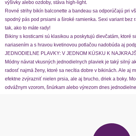
výšivky alebo ozdoby, stáva high-light.
Rovné strihy bikín balconette a bandeau sa odporúčajú pri vše
spodný pás pod prsiami a široké ramienka. Sexi variant bez 
tak, ako to máte rady!
Bikiny s kosticami sú klasikou a poskytujú dievčatám, ktoré 
nariasením a s hravou kvetinovou potlačou nadobúda aj pod
JEDNODIELNE PLAVKY: V JEDNOM KÚSKU K NAJKRAJ
Módny návrat vkusných jednodielnych plaviek je taký silný ak
radosť najmä ženy, ktoré sa necítia dobre v bikinách. Ale a
efektne zvýrazniť nielen prsia, ale aj brucho, driek a boky.
odvážnym vzorom, šnúrkam alebo výrezom dnes jednodielne 