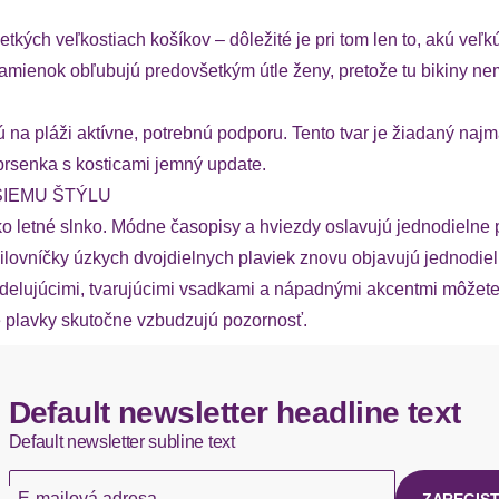
tkých veľkostiach košíkov – dôležité je pri tom len to, akú veľ
ramienok obľubujú predovšetkým útle ženy, pretože tu bikiny ne
sú na pláži aktívne, potrebnú podporu. Tento tvar je žiadaný n
prsenka s kosticami jemný update.
ŠIEMU ŠTÝLU
o letné slnko. Módne časopisy a hviezdy oslavujú jednodielne p
j milovníčky úzkych dvojdielnych plaviek znovu objavujú jednod
 Modelujúcimi, tvarujúcimi vsadkami a nápadnými akcentmi môžet
plavky skutočne vzbudzujú pozornosť.
Default newsletter headline text
Default newsletter subline text
E-mailová adresa