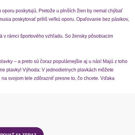
kú oporu poskytujú. Pretože u plnších žien by nemal chýbať
musia poskytovať príliš veľkú oporu. Opaľovanie bez pásikov,
ajmä v rámci športového vzhľadu. So žensky pôsobiacim
lavky – a preto sú čoraz populárnejšie aj u nás! Majú z toho
ielne plavky! Výhoda: V jednodielnych plavkách môžete
e na svojom tele zdôrazniť presne to, čo chcete. Vďaka