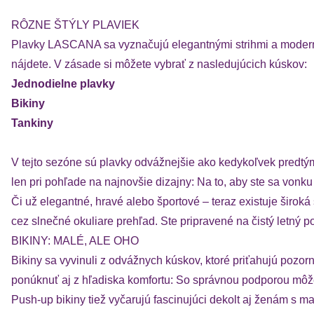
RÔZNE ŠTÝLY PLAVIEK
Plavky LASCANA sa vyznačujú elegantnými strihmi a modernou
nájdete. V zásade si môžete vybrať z nasledujúcich kúskov:
Jednodielne plavky
Bikiny
Tankiny
V tejto sezóne sú plavky odvážnejšie ako kedykoľvek predtý
len pri pohľade na najnovšie dizajny: Na to, aby ste sa vonku 
Či už elegantné, hravé alebo športové – teraz existuje široká 
cez slnečné okuliare prehľad. Ste pripravené na čistý letný p
BIKINY: MALÉ, ALE OHO
Bikiny sa vyvinuli z odvážnych kúskov, ktoré priťahujú pozo
ponúknuť aj z hľadiska komfortu: So správnou podporou môže
Push-up bikiny tiež vyčarujú fascinujúci dekolt aj ženám s m