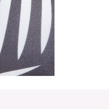
Vzor potlačený po celej ploche
Riasenie