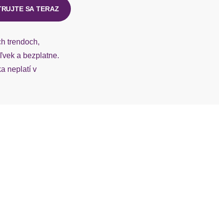
TRUJTE SA TERAZ
ch trendoch,
vek a bezplatne.
 neplatí v