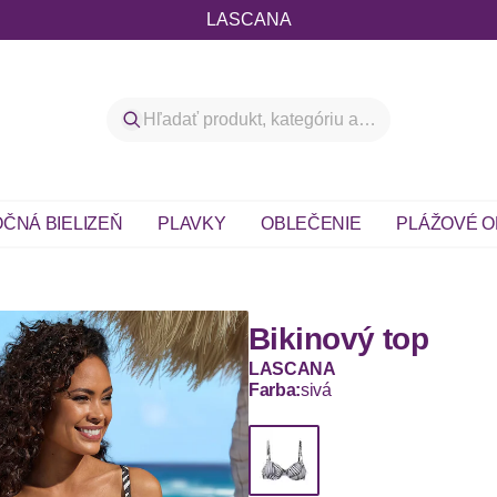
LASCANA
ČNÁ BIELIZEŇ
PLAVKY
OBLEČENIE
PLÁŽOVÉ O
Bikinový top
LASCANA
Farba:
sivá