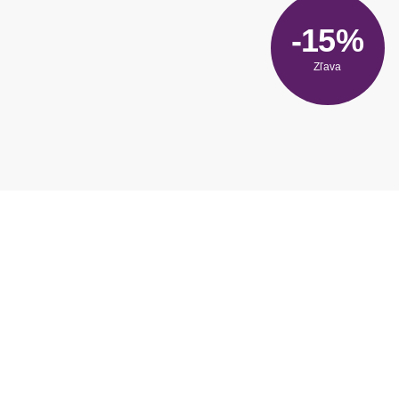
-15%
Zľava