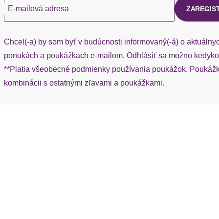
E-mailová adresa
ZAREGIS
Chcel(-a) by som byť v budúcnosti informovaný(-á) o aktuálny
ponukách a poukážkach e-mailom. Odhlásiť sa možno kedykoľ
**Platia všeobecné podmienky používania poukážok. Poukážka
kombinácii s ostatnými zľavami a poukážkami.