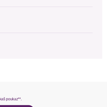
male, verstellbare Träger mit metallisch glänzenden
 glänzende Qualität.
 SCAYLE. Objednávky s viacerými produktmi môžu byť
L do 1-3 pracovných dní.
rmes do 1-3 pracovných dní.
kaš poukaz**.
ý u našej zákazníckej služby.