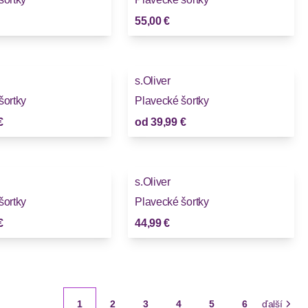
55,00 €
s.Oliver
šortky
Plavecké šortky
€
od
39,99 €
s.Oliver
šortky
Plavecké šortky
€
44,99 €
1
2
3
4
5
6
ďalší