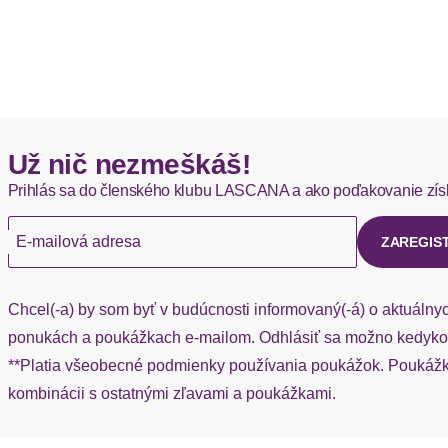
Už nič nezmeškáš!
Prihlás sa do členského klubu LASCANA a ako poďakovanie zís
E-mailová adresa
ZAREGIS
Chcel(-a) by som byť v budúcnosti informovaný(-á) o aktuálny
ponukách a poukážkach e-mailom. Odhlásiť sa možno kedykoľ
**Platia všeobecné podmienky používania poukážok. Poukážka
kombinácii s ostatnými zľavami a poukážkami.