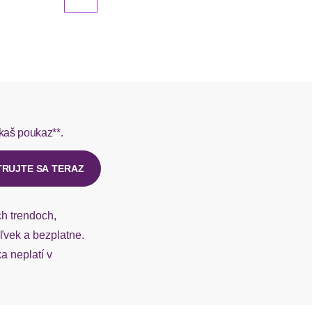
kaš poukaz**.
TRUJTE SA TERAZ
ch trendoch,
vek a bezplatne.
 neplatí v