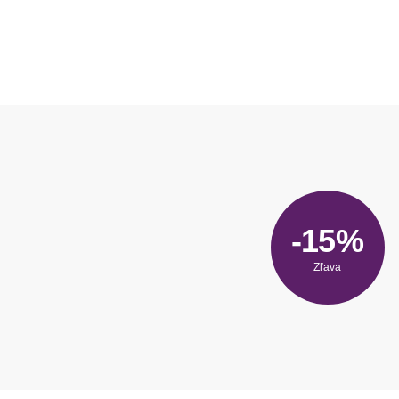
-15%
Zľava