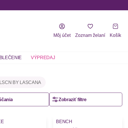
Môj účet
Zoznam želaní
Košík
BLEČENIE
VÝPREDAJ
LSCN BY LASCANA
účania
Zobraziť filtre
EE
BENCH