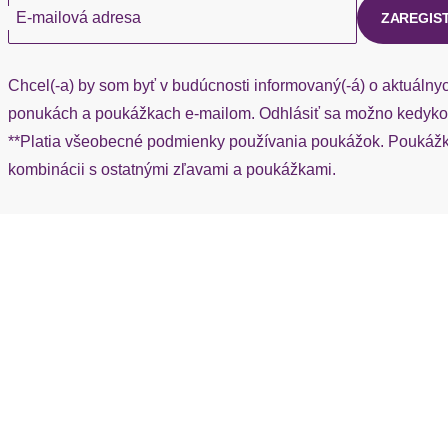
E-mailová adresa
ZAREGIS
Chcel(-a) by som byť v budúcnosti informovaný(-á) o aktuálny
ponukách a poukážkach e-mailom. Odhlásiť sa možno kedykoľ
**Platia všeobecné podmienky používania poukážok. Poukážka
kombinácii s ostatnými zľavami a poukážkami.