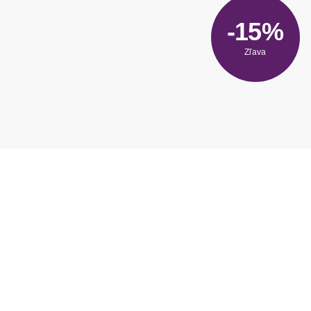
-15%
Zľava