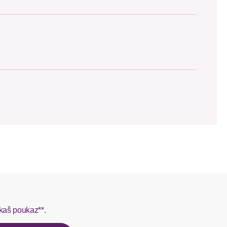
 SCAYLE. Objednávky s viacerými produktmi môžu byť
L do 1-3 pracovných dní.
rmes do 1-3 pracovných dní.
kaš poukaz**.
ý u našej zákazníckej služby.