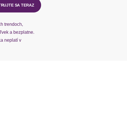
TRUJTE SA TERAZ
ch trendoch,
vek a bezplatne.
 neplatí v