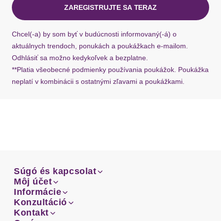
ZAREGISTRUJTE SA TERAZ
Ak chýba návratový štítok, môžete si kedykoľvek
požiadať o nový u našej zákazníckej služby.
Chcel(-a) by som byť v budúcnosti informovaný(-á) o
aktuálnych trendoch, ponukách a poukážkach e-mailom.
Odhlásiť sa možno kedykoľvek a bezplatne.
**Platia všeobecné podmienky používania poukážok. Poukážka
neplatí v kombinácii s ostatnými zľavami a poukážkami.
Súgó és kapcsolat
Súgó és kapcsolat
Môj účet
Email
Môj účet
Informácie
Prehľad objednávok
Email
Informácie
Konzultáció
Doprava
Facebook
Prehľad objednávok
Konzultáció
Kontakt
Sprievodca-veľkosťami
Doprava