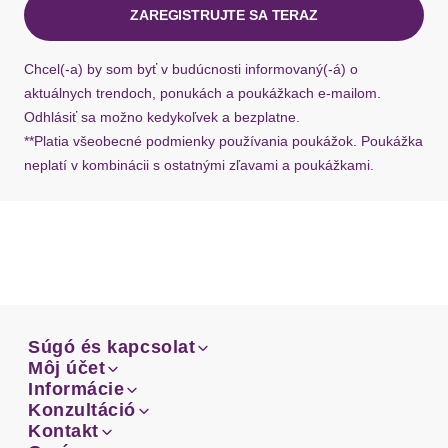
ZAREGISTRUJTE SA TERAZ
Ak chýba návratový štítok, môžete si kedykoľvek
požiadať o nový u našej zákazníckej služby.
Chcel(-a) by som byť v budúcnosti informovaný(-á) o
aktuálnych trendoch, ponukách a poukážkach e-mailom.
Odhlásiť sa možno kedykoľvek a bezplatne.
**Platia všeobecné podmienky používania poukážok. Poukážka
neplatí v kombinácii s ostatnými zľavami a poukážkami.
Súgó és kapcsolat
Súgó és kapcsolat
Môj účet
Email
Môj účet
Informácie
Prehľad objednávok
Email
Informácie
Konzultáció
Doprava
Facebook
Prehľad objednávok
Konzultáció
Kontakt
Sprievodca-veľkosťami
Doprava