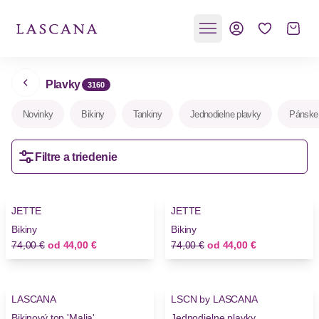
Plavky
3160
Novinky
Bikiny
Tankiny
Jednodielne plavky
Pánske
Filtre a triedenie
-40%
-40%
JETTE
JETTE
Novinky
Novinky
Bikiny
Bikiny
Stará cena
Nová cena
Stará cena
Nová cena
74,00 €
od
44,00 €
74,00 €
od
44,00 €
LASCANA
LSCN by LASCANA
Novinky
Novinky
Bikinový top 'Malia'
Jednodielne plavky