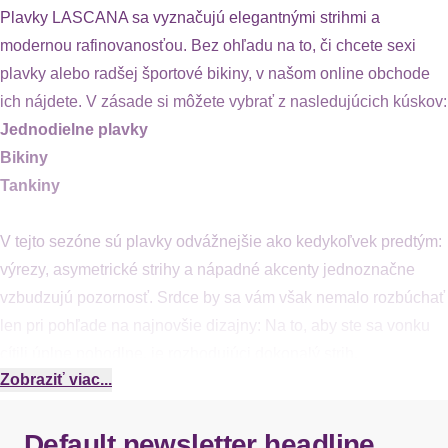
Plavky LASCANA sa vyznačujú elegantnými strihmi a
modernou rafinovanosťou. Bez ohľadu na to, či chcete sexi
plavky alebo radšej športové bikiny, v našom online obchode
ich nájdete. V zásade si môžete vybrať z nasledujúcich kúskov:
Jednodielne plavky
Bikiny
Tankiny
V tejto sezóne sú plavky odvážnejšie ako kedykoľvek predtým:
výrezy, asymetrické strihy a nápadné akcenty jednoznačne
vzbudzujú pozornosť. Srdce by sa vám však nemalo rozbúchať
len pri pohľade na najnovšie dizajny: Na to, aby ste sa vonku
cítili úplne pohodlne, je rozhodujúci dokonalý strih.
Zobraziť viac...
Či už elegantné, hravé alebo športové – teraz existuje široká
škála štýlov v najkrajších farbách. Zostavili sme pre vás
Default newsletter headline
najhorúcejšie trendy, aby ste pri všetkých tých možnostiach