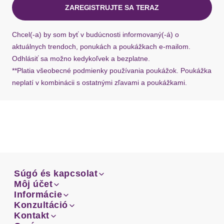
ZAREGISTRUJTE SA TERAZ
Ak chýba návratový štítok, môžete si kedykoľvek
požiadať o nový u našej zákazníckej služby.
Chcel(-a) by som byť v budúcnosti informovaný(-á) o
aktuálnych trendoch, ponukách a poukážkach e-mailom.
Odhlásiť sa možno kedykoľvek a bezplatne.
**Platia všeobecné podmienky používania poukážok. Poukážka
neplatí v kombinácii s ostatnými zľavami a poukážkami.
Súgó és kapcsolat
Súgó és kapcsolat
Môj účet
Email
Môj účet
Informácie
Prehľad objednávok
Email
Informácie
Konzultáció
Doprava
Facebook
Prehľad objednávok
Konzultáció
Kontakt
Sprievodca-veľkosťami
Doprava