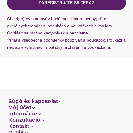
ZAREGISTRUJTE SA TERAZ
Ak chýba návratový štítok, môžete si kedykoľvek
požiadať o nový u našej zákazníckej služby.
Chcel(-a) by som byť v budúcnosti informovaný(-á) o
aktuálnych trendoch, ponukách a poukážkach e-mailom.
Odhlásiť sa možno kedykoľvek a bezplatne.
**Platia všeobecné podmienky používania poukážok. Poukážka
neplatí v kombinácii s ostatnými zľavami a poukážkami.
Súgó és kapcsolat
Súgó és kapcsolat
Môj účet
Email
Môj účet
Informácie
Prehľad objednávok
Email
Informácie
Konzultáció
Doprava
Facebook
Prehľad objednávok
Konzultáció
Kontakt
Sprievodca-veľkosťami
Doprava
Facebook
Kontakt
O nás
Platba