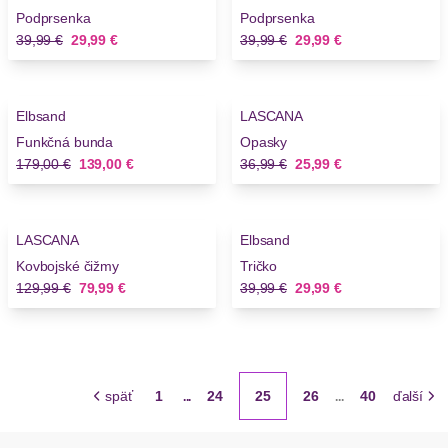
Podprsenka
Podprsenka
Stará cena
Nová cena
Stará cena
Nová cena
39,99 €
29,99 €
39,99 €
29,99 €
-22%
-29%
Elbsand
LASCANA
Funkčná bunda
Opasky
Stará cena
Nová cena
Stará cena
Nová cena
179,00 €
139,00 €
36,99 €
25,99 €
-38%
-25%
LASCANA
Elbsand
Kovbojské čižmy
Tričko
Stará cena
Nová cena
Stará cena
Nová cena
129,99 €
79,99 €
39,99 €
29,99 €
späť
1
24
25
26
40
ďalší
...
...