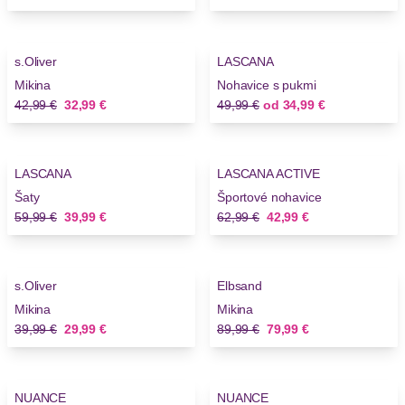
-23%
-30%
s.Oliver
LASCANA
Mikina
Nohavice s pukmi
Stará cena
Nová cena
Stará cena
Nová cena
42,99 €
32,99 €
49,99 €
od
34,99 €
-33%
-31%
LASCANA
LASCANA ACTIVE
Šaty
Športové nohavice
Stará cena
Nová cena
Stará cena
Nová cena
59,99 €
39,99 €
62,99 €
42,99 €
-25%
-11%
s.Oliver
Elbsand
Mikina
Mikina
Stará cena
Nová cena
Stará cena
Nová cena
39,99 €
29,99 €
89,99 €
79,99 €
-25%
-25%
NUANCE
NUANCE