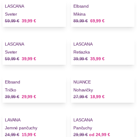
LASCANA
Elbsand
Sveter
Mikina
Stará cena
Nová cena
Stará cena
Nová cena
59,99 €
39,99 €
89,99 €
69,99 €
-33%
-10%
LASCANA
LASCANA
Sveter
Retiazka
Stará cena
Nová cena
Stará cena
Nová cena
59,99 €
39,99 €
39,99 €
35,99 €
-25%
-32%
Elbsand
NUANCE
Novinky
Tričko
Nohavičky
Stará cena
Nová cena
Stará cena
Nová cena
39,99 €
29,99 €
27,99 €
18,99 €
-36%
-16%
LAVANA
LASCANA
Jemné pančuchy
Pančuchy
Stará cena
Nová cena
Stará cena
Nová cena
24,99 €
15,99 €
29,99 €
od
24,99 €