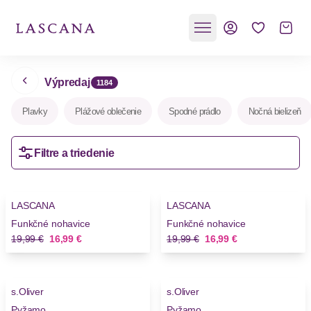
Výpredaj
1184
Plavky
Plážové oblečenie
Spodné prádlo
Nočná bielizeň
Filtre a triedenie
-15%
-15%
LASCANA
LASCANA
Funkčné nohavice
Funkčné nohavice
Stará cena
Nová cena
Stará cena
Nová cena
19,99 €
16,99 €
19,99 €
16,99 €
-30%
-50%
s.Oliver
s.Oliver
Pyžamo
Pyžamo