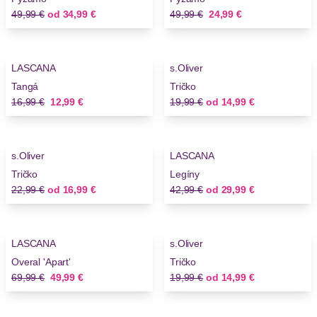
Stará cena
Nová cena
Stará cena
Nová cena
49,99 €
od
34,99 €
49,99 €
24,99 €
-23%
-25%
LASCANA
s.Oliver
Tangá
Tričko
Stará cena
Nová cena
Stará cena
Nová cena
16,99 €
12,99 €
19,99 €
od
14,99 €
-26%
-30%
s.Oliver
LASCANA
Tričko
Legíny
Stará cena
Nová cena
Stará cena
Nová cena
22,99 €
od
16,99 €
42,99 €
od
29,99 €
-28%
-25%
LASCANA
s.Oliver
Overal 'Apart'
Tričko
Stará cena
Nová cena
Stará cena
Nová cena
69,99 €
49,99 €
19,99 €
od
14,99 €
-33%
-22%