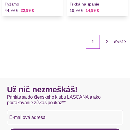
Pyžamo
Tričká na spanie
Stará cena
Nová cena
Stará cena
Nová cena
44,99 €
22,99 €
19,99 €
14,99 €
1
2
ďalší
Už nič nezmeškáš!
Prihlás sa do členského klubu LASCANA a ako
poďakovanie získaš poukaz**.
E-mailová adresa