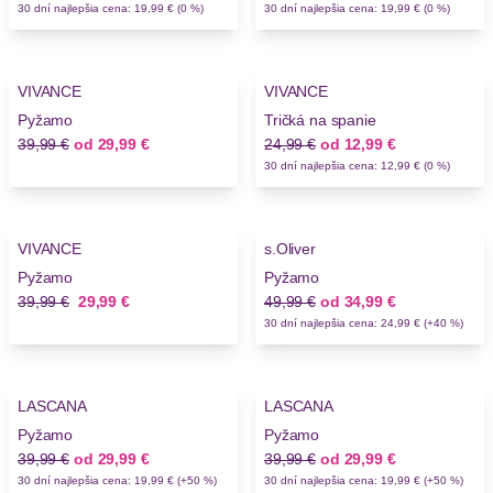
30 dní najlepšia cena: 19,99 € (0 %)
30 dní najlepšia cena: 19,99 € (0 %)
-25%
-48%
VIVANCE
VIVANCE
Novinky
Pyžamo
Tričká na spanie
Stará cena
Nová cena
Stará cena
Nová cena
39,99 €
od
29,99 €
24,99 €
od
12,99 €
30 dní najlepšia cena: 12,99 € (0 %)
-25%
-30%
VIVANCE
s.Oliver
Pyžamo
Pyžamo
Stará cena
Nová cena
Stará cena
Nová cena
39,99 €
29,99 €
49,99 €
od
34,99 €
30 dní najlepšia cena: 24,99 € (+40 %)
-25%
-25%
LASCANA
LASCANA
Pyžamo
Pyžamo
Stará cena
Nová cena
Stará cena
Nová cena
39,99 €
od
29,99 €
39,99 €
od
29,99 €
30 dní najlepšia cena: 19,99 € (+50 %)
30 dní najlepšia cena: 19,99 € (+50 %)