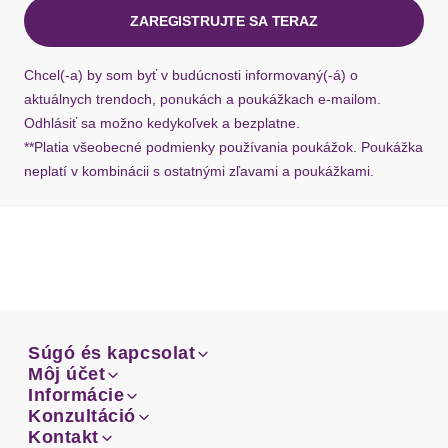
ZAREGISTRUJTE SA TERAZ
Chcel(-a) by som byť v budúcnosti informovaný(-á) o
aktuálnych trendoch, ponukách a poukážkach e-mailom.
Odhlásiť sa možno kedykoľvek a bezplatne.
**Platia všeobecné podmienky používania poukážok. Poukážka
neplatí v kombinácii s ostatnými zľavami a poukážkami.
Súgó és kapcsolat
Súgó és kapcsolat
Môj účet
Email
Môj účet
Informácie
Prehľad objednávok
Email
Informácie
Konzultáció
Doprava
Facebook
Prehľad objednávok
Konzultáció
Kontakt
Sprievodca-veľkosťami