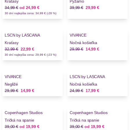
Kraťasy
Pyžamo
Stará cena
Nová cena
Stará cena
Nová cena
34,99 €
od
24,99 €
39,99 €
29,99 €
30 dní najlepšia cena: 34,99 € (-28 %)
-30%
-50%
LSCN by LASCANA
VIVANCE
Novinky
Kraťasy
Nočná košieľka
Stará cena
Nová cena
Stará cena
Nová cena
32,99 €
22,99 €
29,99 €
14,99 €
30 dní najlepšia cena: 29,99 € (-23 %)
-50%
-28%
VIVANCE
LSCN by LASCANA
Novinky
Negližé
Nočná košieľka
Stará cena
Nová cena
Stará cena
Nová cena
29,99 €
14,99 €
24,99 €
17,99 €
-48%
-48%
Copenhagen Studios
Copenhagen Studios
Tričká na spanie
Tričká na spanie
Stará cena
Nová cena
Stará cena
Nová cena
39,00 €
od
19,99 €
39,00 €
od
19,99 €