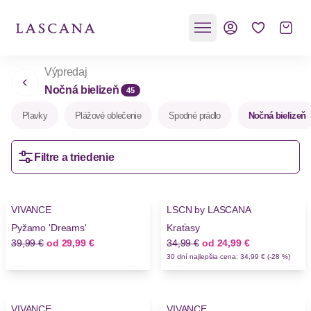
Výpredaj
Nočná bielizeň
45
Plavky
Plážové oblečenie
Spodné prádlo
Nočná bielizeň
Filtre a triedenie
-25%
-28%
VIVANCE
LSCN by LASCANA
Novinky
Pyžamo 'Dreams'
Kraťasy
Stará cena
Nová cena
Stará cena
Nová cena
39,99 €
od
29,99 €
34,99 €
od
24,99 €
30 dní najlepšia cena: 34,99 € (-28 %)
-25%
-22%
VIVANCE
VIVANCE