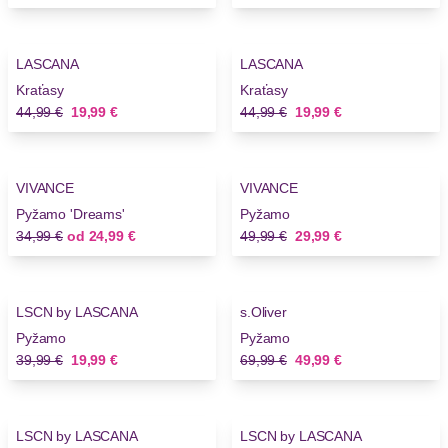
-55%
-55%
LASCANA
LASCANA
Kraťasy
Kraťasy
Stará cena
Nová cena
Stará cena
Nová cena
44,99 €
19,99 €
44,99 €
19,99 €
-28%
-40%
VIVANCE
VIVANCE
Pyžamo 'Dreams'
Pyžamo
Stará cena
Nová cena
Stará cena
Nová cena
34,99 €
od
24,99 €
49,99 €
29,99 €
-50%
-28%
LSCN by LASCANA
s.Oliver
Pyžamo
Pyžamo
Stará cena
Nová cena
Stará cena
Nová cena
39,99 €
19,99 €
69,99 €
49,99 €
-48%
-25%
LSCN by LASCANA
LSCN by LASCANA