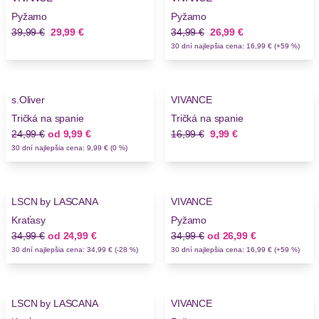
Novinky
Pyžamo
Pyžamo
Stará cena
Nová cena
Stará cena
Nová cena
39,99 €
29,99 €
34,99 €
26,99 €
30 dní najlepšia cena: 16,99 € (+59 %)
-60%
-41%
s.Oliver
VIVANCE
Tričká na spanie
Tričká na spanie
Stará cena
Nová cena
Stará cena
Nová cena
24,99 €
od
9,99 €
16,99 €
9,99 €
30 dní najlepšia cena: 9,99 € (0 %)
-28%
-22%
LSCN by LASCANA
VIVANCE
Kraťasy
Pyžamo
Stará cena
Nová cena
Stará cena
Nová cena
34,99 €
od
24,99 €
34,99 €
od
26,99 €
30 dní najlepšia cena: 34,99 € (-28 %)
30 dní najlepšia cena: 16,99 € (+59 %)
-28%
-25%
LSCN by LASCANA
VIVANCE
Novinky