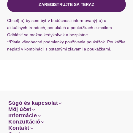
ZAREGISTRUJTE SA TERAZ
Ak chýba návratový štítok, môžete si kedykoľvek
požiadať o nový u našej zákazníckej služby.
Chcel(-a) by som byť v budúcnosti informovaný(-á) o
aktuálnych trendoch, ponukách a poukážkach e-mailom.
Odhlásiť sa možno kedykoľvek a bezplatne.
**Platia všeobecné podmienky používania poukážok. Poukážka
neplatí v kombinácii s ostatnými zľavami a poukážkami.
Súgó és kapcsolat
Súgó és kapcsolat
Môj účet
Email
Môj účet
Informácie
Prehľad objednávok
Email
Informácie
Konzultáció
Doprava
Facebook
Prehľad objednávok
Konzultáció
Kontakt
Sprievodca-veľkosťami
Doprava