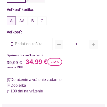
Veľkosť košíka:
A
AA
B
C
Veľkosť:
Množstvo
Pridať do košíka
Sprievodca veľkosťami
Stará cena
Nová cena
34,99 €
-12%
39,99 €
vrátane DPH
Doručenie a vrátenie zadarmo
Dobierka
100 dní na vrátenie