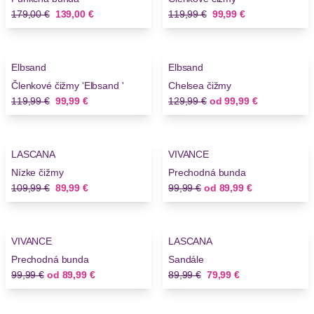
Stará cena
Nová cena
Stará cena
Nová cena
179,00 €
139,00 €
119,99 €
99,99 €
-16%
-23%
Elbsand
Elbsand
Členkové čižmy 'Elbsand '
Chelsea čižmy
Stará cena
Nová cena
Stará cena
Nová cena
119,99 €
99,99 €
129,99 €
od
99,99 €
-18%
-10%
LASCANA
VIVANCE
Novinky
Nízke čižmy
Prechodná bunda
Stará cena
Nová cena
Stará cena
Nová cena
109,99 €
89,99 €
99,99 €
od
89,99 €
-10%
-11%
VIVANCE
LASCANA
Prechodná bunda
Sandále
Stará cena
Nová cena
Stará cena
Nová cena
99,99 €
od
89,99 €
89,99 €
79,99 €
-11%
-11%