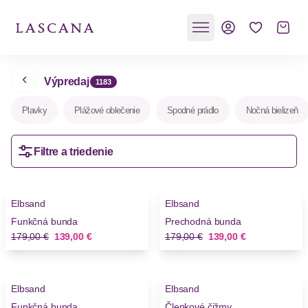
Výpredaj
1183
Plavky
Plážové oblečenie
Spodné prádlo
Nočná bielizeň
Filtre a triedenie
-22%
-22%
Elbsand
Elbsand
Novinky
Novinky
Funkčná bunda
Prechodná bunda
Stará cena
Nová cena
Stará cena
Nová cena
179,00 €
139,00 €
179,00 €
139,00 €
-22%
-16%
Elbsand
Elbsand
Novinky
Funkčná bunda
Členkové čižmy