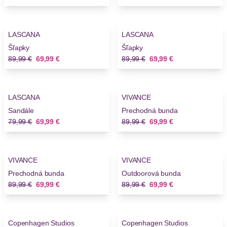
-22%
-22%
LASCANA
LASCANA
Šľapky
Šľapky
Stará cena
Nová cena
Stará cena
Nová cena
89,99 €
69,99 €
89,99 €
69,99 €
-12%
-22%
LASCANA
VIVANCE
Novinky
Novinky
Sandále
Prechodná bunda
Stará cena
Nová cena
Stará cena
Nová cena
79,99 €
69,99 €
89,99 €
69,99 €
-22%
-22%
VIVANCE
VIVANCE
Novinky
Novinky
Prechodná bunda
Outdoorová bunda
Stará cena
Nová cena
Stará cena
Nová cena
89,99 €
69,99 €
89,99 €
69,99 €
-29%
-29%
Copenhagen Studios
Copenhagen Studios