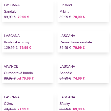
LASCANA
Elbsand
Sandále
Mikina
Stará cena
Nová cena
Stará cena
Nová cena
89,99 €
79,99 €
89,99 €
79,99 €
-38%
-11%
LASCANA
LASCANA
Kovbojské čižmy
Remienkové sandále
Stará cena
Nová cena
Stará cena
Nová cena
129,99 €
79,99 €
89,99 €
79,99 €
-11%
-11%
VIVANCE
LASCANA
Outdoorová bunda
Sandále
Stará cena
Nová cena
Stará cena
Nová cena
89,99 €
od
79,99 €
84,99 €
74,99 €
-10%
-22%
LASCANA
LASCANA
Čižmy
Šľapky
Stará cena
Nová cena
Stará cena
Nová cena
79,99 €
71,99 €
89,99 €
69,99 €