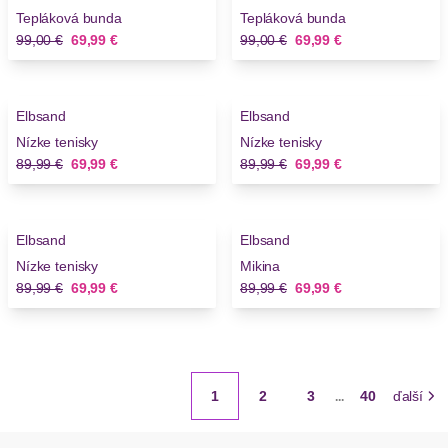
Tepláková bunda
Tepláková bunda
Stará cena
Nová cena
Stará cena
Nová cena
99,00 €
69,99 €
99,00 €
69,99 €
-22%
-22%
Elbsand
Elbsand
Nízke tenisky
Nízke tenisky
Stará cena
Nová cena
Stará cena
Nová cena
89,99 €
69,99 €
89,99 €
69,99 €
-22%
-22%
Elbsand
Elbsand
Nízke tenisky
Mikina
Stará cena
Nová cena
Stará cena
Nová cena
89,99 €
69,99 €
89,99 €
69,99 €
1
2
3
40
ďalší
...