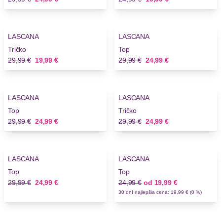
-33%
-16%
LASCANA
LASCANA
Tričko
Top
Stará cena
Nová cena
Stará cena
Nová cena
29,99 €
19,99 €
29,99 €
24,99 €
-16%
-16%
LASCANA
LASCANA
Top
Tričko
Stará cena
Nová cena
Stará cena
Nová cena
29,99 €
24,99 €
29,99 €
24,99 €
-16%
-20%
LASCANA
LASCANA
Top
Top
Stará cena
Nová cena
Stará cena
Nová cena
29,99 €
24,99 €
24,99 €
od
19,99 €
30 dní najlepšia cena: 19,99 € (0 %)
-33%
-20%