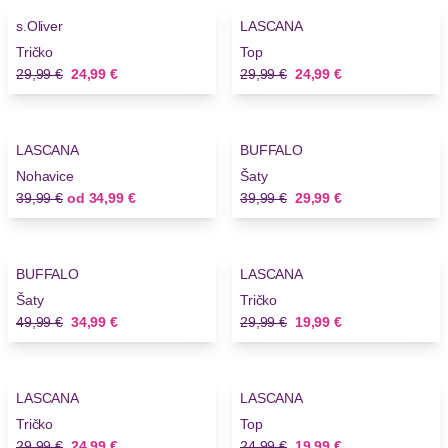
s.Oliver
LASCANA
Tričko
Top
Stará cena
Nová cena
Stará cena
Nová cena
29,99 €
24,99 €
29,99 €
24,99 €
-12%
-25%
LASCANA
BUFFALO
Novinky
Nohavice
Šaty
Stará cena
Nová cena
Stará cena
Nová cena
39,99 €
od
34,99 €
39,99 €
29,99 €
-30%
-33%
BUFFALO
LASCANA
Novinky
Šaty
Tričko
Stará cena
Nová cena
Stará cena
Nová cena
49,99 €
34,99 €
29,99 €
19,99 €
-16%
-20%
LASCANA
LASCANA
Tričko
Top
Stará cena
Nová cena
Stará cena
Nová cena
29,99 €
24,99 €
24,99 €
19,99 €