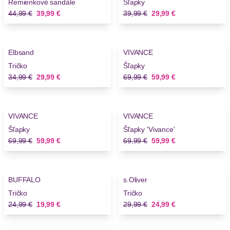
Remienkové sandále
Šľapky
Stará cena
Nová cena
Stará cena
Nová cena
44,99 €
39,99 €
39,99 €
29,99 €
-14%
-14%
Elbsand
VIVANCE
Tričko
Šľapky
Stará cena
Nová cena
Stará cena
Nová cena
34,99 €
29,99 €
69,99 €
59,99 €
-14%
-14%
VIVANCE
VIVANCE
Šľapky
Šľapky 'Vivance'
Stará cena
Nová cena
Stará cena
Nová cena
69,99 €
59,99 €
69,99 €
59,99 €
-20%
-16%
BUFFALO
s.Oliver
Tričko
Tričko
Stará cena
Nová cena
Stará cena
Nová cena
24,99 €
19,99 €
29,99 €
24,99 €
-16%
-16%