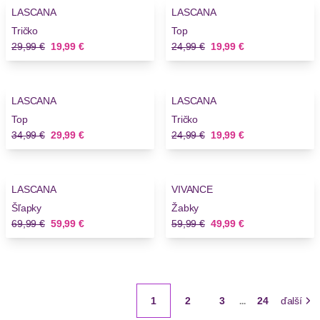
LASCANA
LASCANA
Novinky
Tričko
Top
Stará cena
Nová cena
Stará cena
Nová cena
29,99 €
19,99 €
24,99 €
19,99 €
-14%
-20%
LASCANA
LASCANA
Novinky
Top
Tričko
Stará cena
Nová cena
Stará cena
Nová cena
34,99 €
29,99 €
24,99 €
19,99 €
-14%
-16%
LASCANA
VIVANCE
Šľapky
Žabky
Stará cena
Nová cena
Stará cena
Nová cena
69,99 €
59,99 €
59,99 €
49,99 €
1
2
3
24
ďalší
...