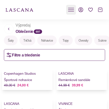
Výpredaj
Oblečenie
697
Šaty
Tričká
Nohavice
Topy
Overaly
Sukne
Filtre a triedenie
-51%
-11%
Copenhagen Studios
LASCANA
Novinky
Novinky
Športové nohavice
Remienkové sandále
Stará cena
Nová cena
Stará cena
Nová cena
49,00 €
24,00 €
44,99 €
39,99 €
-11%
-25%
LASCANA
VIVANCE
Novinky