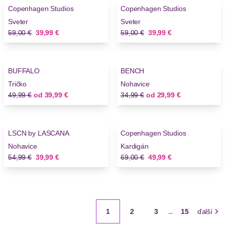
Copenhagen Studios
Copenhagen Studios
Sveter
Sveter
Stará cena
Nová cena
Stará cena
Nová cena
59,00 €
39,99 €
59,00 €
39,99 €
-20%
-14%
BUFFALO
BENCH
Tričko
Nohavice
Stará cena
Nová cena
Stará cena
Nová cena
49,99 €
od
39,99 €
34,99 €
od
29,99 €
-27%
-27%
LSCN by LASCANA
Copenhagen Studios
Nohavice
Kardigán
Stará cena
Nová cena
Stará cena
Nová cena
54,99 €
39,99 €
69,00 €
49,99 €
1
2
3
15
ďalší
...