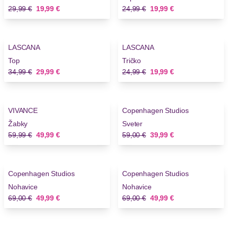
Stará cena
Nová cena
Stará cena
Nová cena
29,99 €
19,99 €
24,99 €
19,99 €
-14%
-20%
LASCANA
LASCANA
Novinky
Top
Tričko
Stará cena
Nová cena
Stará cena
Nová cena
34,99 €
29,99 €
24,99 €
19,99 €
-16%
-32%
VIVANCE
Copenhagen Studios
Žabky
Sveter
Stará cena
Nová cena
Stará cena
Nová cena
59,99 €
49,99 €
59,00 €
39,99 €
-27%
-27%
Copenhagen Studios
Copenhagen Studios
Nohavice
Nohavice
Stará cena
Nová cena
Stará cena
Nová cena
69,00 €
49,99 €
69,00 €
49,99 €
-32%
-32%