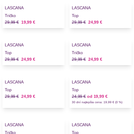
LASCANA
LASCANA
Tričko
Top
Stará cena
Nová cena
Stará cena
Nová cena
29,99 €
19,99 €
29,99 €
24,99 €
-16%
-16%
LASCANA
LASCANA
Top
Tričko
Stará cena
Nová cena
Stará cena
Nová cena
29,99 €
24,99 €
29,99 €
24,99 €
-16%
-20%
LASCANA
LASCANA
Top
Top
Stará cena
Nová cena
Stará cena
Nová cena
29,99 €
24,99 €
24,99 €
od
19,99 €
30 dní najlepšia cena: 19,99 € (0 %)
-33%
-20%
LASCANA
LASCANA
Novinky
Tričko
Top