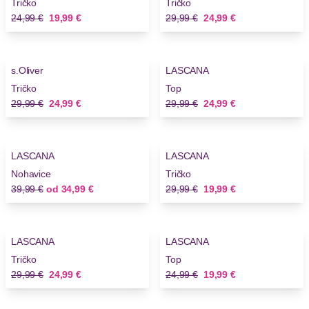
Tričko
Tričko
Stará cena
Nová cena
Stará cena
Nová cena
24,99 €
19,99 €
29,99 €
24,99 €
-16%
-16%
s.Oliver
LASCANA
Tričko
Top
Stará cena
Nová cena
Stará cena
Nová cena
29,99 €
24,99 €
29,99 €
24,99 €
-12%
-33%
LASCANA
LASCANA
Nohavice
Tričko
Stará cena
Nová cena
Stará cena
Nová cena
39,99 €
od
34,99 €
29,99 €
19,99 €
-16%
-20%
LASCANA
LASCANA
Tričko
Top
Stará cena
Nová cena
Stará cena
Nová cena
29,99 €
24,99 €
24,99 €
19,99 €
-33%
-16%