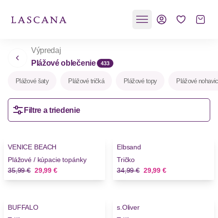
Výpredaj
Plážové oblečenie
433
Plážové šaty
Plážové tričká
Plážové topy
Plážové nohavi
Filtre a triedenie
-16%
-14%
VENICE BEACH
Elbsand
Novinky
Plážové / kúpacie topánky
Tričko
Stará cena
Nová cena
Stará cena
Nová cena
35,99 €
29,99 €
34,99 €
29,99 €
-20%
-16%
BUFFALO
s.Oliver