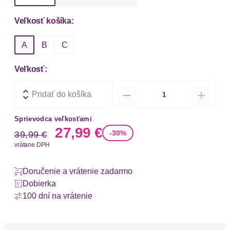
Veľkosť košíka:
A
B
C
Veľkosť:
Množstvo
Pridať do košíka
Sprievodca veľkosťami
Stará cena
Nová cena
27,99 €
-30%
39,99 €
vrátane DPH
Doručenie a vrátenie zadarmo
Dobierka
100 dní na vrátenie