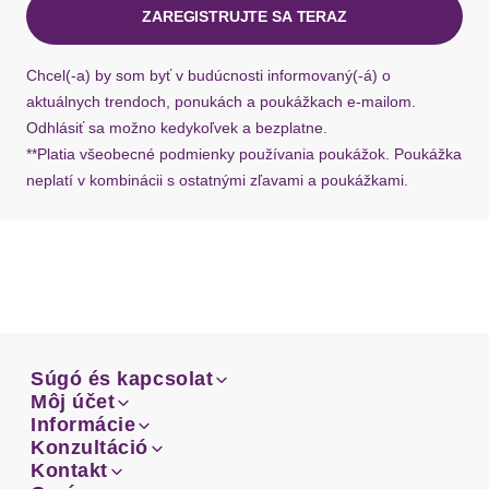
ZAREGISTRUJTE SA TERAZ
Bügel
mit Bügel
Ak chýba návratový štítok, môžete si kedykoľvek
požiadať o nový u našej zákazníckej služby.
Chcel(-a) by som byť v budúcnosti informovaný(-á) o
Art Push-up-Effekt
mit herausnehmbaren Kissen
aktuálnych trendoch, ponukách a poukážkach e-mailom.
Odhlásiť sa možno kedykoľvek a bezplatne.
Art Push-up-Kissen
Schaumstoffkissen
**Platia všeobecné podmienky používania poukážok. Poukážka
neplatí v kombinácii s ostatnými zľavami a poukážkami.
BH-Träger
Träger
mit Träger
elastisch
Trägerdetails
verstellbar
Verschluss
Súgó és kapcsolat
Súgó és kapcsolat
Môj účet
Email
Môj účet
Informácie
Verschluss
Haken & Ösen
Prehľad objednávok
Email
Informácie
Konzultáció
Doprava
Facebook
Prehľad objednávok
Konzultáció
Kontakt
Sprievodca-veľkosťami
Verschlussdetails
hinten
Doprava