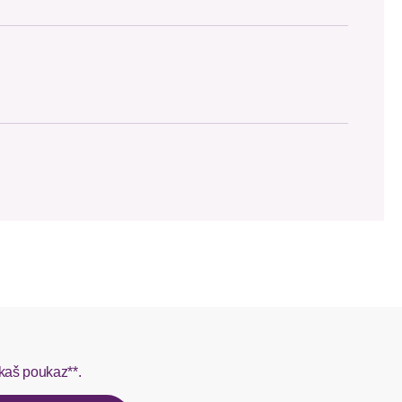
 SCAYLE. Objednávky s viacerými produktmi môžu byť
L do 1-3 pracovných dní.
rmes do 1-3 pracovných dní.
kaš poukaz**.
ý u našej zákazníckej služby.