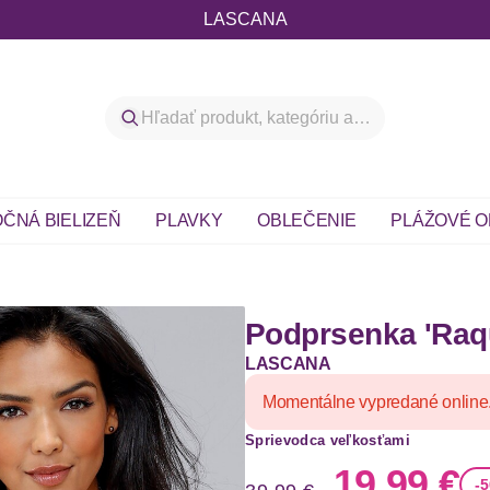
LASCANA
ČNÁ BIELIZEŇ
PLAVKY
OBLEČENIE
PLÁŽOVÉ O
Podprsenka 'Raq
LASCANA
Momentálne vypredané online
Sprievodca veľkosťami
Stará cena
Nová ce
19,99 €
-