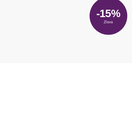
-15%
Zľava