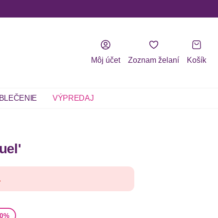
Môj účet
Zoznam želaní
Košík
BLEČENIE
VÝPREDAJ
uel'
.
na
50%