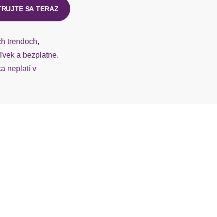
TRUJTE SA TERAZ
ch trendoch,
vek a bezplatne.
 neplatí v