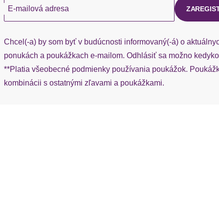
E-mailová adresa
ZAREGIS
Chcel(-a) by som byť v budúcnosti informovaný(-á) o aktuálny
ponukách a poukážkach e-mailom. Odhlásiť sa možno kedykoľ
**Platia všeobecné podmienky používania poukážok. Poukážka
kombinácii s ostatnými zľavami a poukážkami.