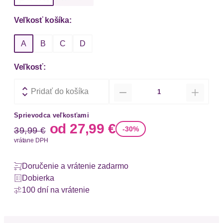
Veľkosť košíka:
A
B
C
D
Veľkosť:
Množstvo
Pridať do košíka
Sprievodca veľkosťami
Stará cena
Nová cena
od
27,99 €
-30%
39,99 €
vrátane DPH
Doručenie a vrátenie zadarmo
Dobierka
100 dní na vrátenie