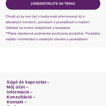
ZAREGISTRUJTE SA TERAZ
Bügel
mit Bügel
Ak chýba návratový štítok, môžete si kedykoľvek
požiadať o nový u našej zákazníckej služby.
Chcel(-a) by som byť v budúcnosti informovaný(-á) o
Art Push-up-Effekt
mit herausnehmbaren Kissen
aktuálnych trendoch, ponukách a poukážkach e-mailom.
Odhlásiť sa možno kedykoľvek a bezplatne.
Art Push-up-Kissen
Schaumstoffkissen
**Platia všeobecné podmienky používania poukážok. Poukážka
neplatí v kombinácii s ostatnými zľavami a poukážkami.
BH-Träger
Träger
mit Träger
elastisch
Trägerdetails
verstellbar
Verschluss
Súgó és kapcsolat
Súgó és kapcsolat
Môj účet
Email
Môj účet
Informácie
Verschluss
Haken & Ösen
Prehľad objednávok
Email
Informácie
Konzultáció
Doprava
Facebook
Prehľad objednávok
Konzultáció
Kontakt
Sprievodca-veľkosťami
Verschlussdetails
hinten
Doprava