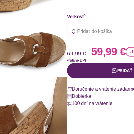
Veľkosť:
Pridať do košíka
Stará cena
Nová ce
59,99 €
-
69,99 €
vrátane DPH
PRIDAŤ
Doručenie a vrátenie zadarm
Dobierka
100 dní na vrátenie