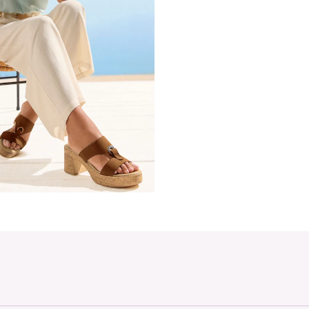
Made in Italy. Absatzhöhe ca. 7,5 cm. Obermaterial aus Ziegenl
Laufsohle aus Synthetik.
Špička topánky: Otvorená špička