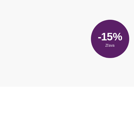
-15%
Zľava