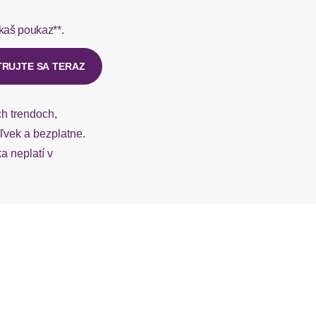
rmes do 1-3 pracovných dní.
kaš poukaz**.
ý u našej zákazníckej služby.
TRUJTE SA TERAZ
ch trendoch,
vek a bezplatne.
 neplatí v