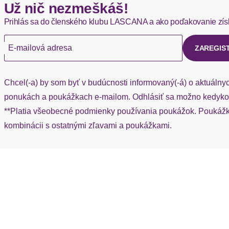
Už nič nezmeškáš!
Okamžite dostupné položky sú zvyčajne doručené kuriérom He
Prihlás sa do členského klubu LASCANA a ako poďakovanie zís
Ak chýba návratový štítok, môžete si kedykoľvek požiadať o nov
E-mailová adresa
ZAREGIS
Chcel(-a) by som byť v budúcnosti informovaný(-á) o aktuálny
ponukách a poukážkach e-mailom. Odhlásiť sa možno kedykoľ
**Platia všeobecné podmienky používania poukážok. Poukážka
kombinácii s ostatnými zľavami a poukážkami.