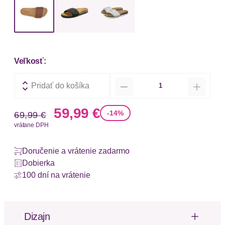
Veľkosť:
Množstvo
Pridať do košíka
Stará cena
Nová cena
59,99 €
-14%
69,99 €
vrátane DPH
Doručenie a vrátenie zadarmo
Dobierka
100 dní na vrátenie
Dizajn