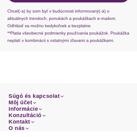
Ak chýba návratový štítok, môžete si kedykoľvek
požiadať o nový u našej zákazníckej služby.
Chcel(-a) by som byť v budúcnosti informovaný(-á) o
Sohle
aktuálnych trendoch, ponukách a poukážkach e-mailom.
Odhlásiť sa možno kedykoľvek a bezplatne.
Laufsohlenmaterial
Synthetik
**Platia všeobecné podmienky používania poukážok. Poukážka
neplatí v kombinácii s ostatnými zľavami a poukážkami.
Vzor: Jednofarebné
Špička topánky: Otvorená špička
Súgó és kapcsolat
Súgó és kapcsolat
Môj účet
Email
Môj účet
Informácie
Prehľad objednávok
Email
Informácie
Konzultáció
Doprava
Facebook
Prehľad objednávok
Konzultáció
Kontakt
Sprievodca-veľkosťami
Doprava
Facebook
Kontakt
O nás
Platba
Instagram
Zákaznícke oddelenie
Sprievodca-veľkosťami
O nás
Platba
Obchodné podmienky