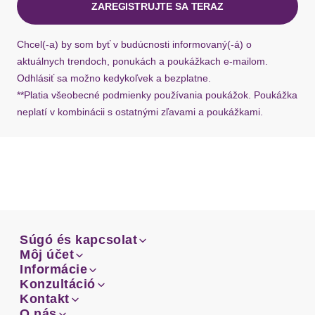
Ärmeldetails
angeschnitten
ZAREGISTRUJTE SA TERAZ
Ak chýba návratový štítok, môžete si kedykoľvek
požiadať o nový u našej zákazníckej služby.
Rumpfabschluss
gerader Abschluss
Chcel(-a) by som byť v budúcnosti informovaný(-á) o
aktuálnych trendoch, ponukách a poukážkach e-mailom.
Passform
figurumspielend
Odhlásiť sa možno kedykoľvek a bezplatne.
**Platia všeobecné podmienky používania poukážok. Poukážka
neplatí v kombinácii s ostatnými zľavami a poukážkami.
Schnittdetails
seitliche Raffungen
Schnittform Länge
hüftlang
Details
Besondere Merkmale
mit seitlicher Raffung, Jerseyshirt, Basic
Súgó és kapcsolat
Súgó és kapcsolat
Môj účet
Email
Môj účet
Informácie
Vzor: Jednofarebné
Prehľad objednávok
Email
Informácie
Konzultáció
Výstrih: Lodičkový výstrih
Doprava
Facebook
Prehľad objednávok
Konzultáció
Kontakt
Materiál: Džersej
Sprievodca-veľkosťami
Doprava
Facebook
Kontakt
O nás
Platba