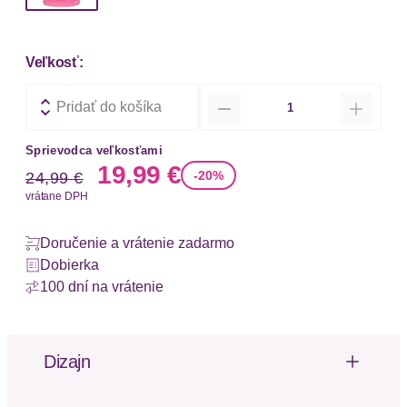
Veľkosť:
Množstvo
Pridať do košíka
Sprievodca veľkosťami
Stará cena
Nová cena
19,99 €
-20%
24,99 €
vrátane DPH
Doručenie a vrátenie zadarmo
Dobierka
100 dní na vrátenie
Dizajn