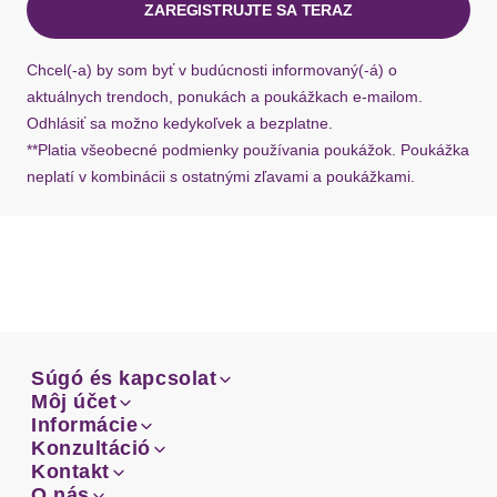
ZAREGISTRUJTE SA TERAZ
Ak chýba návratový štítok, môžete si kedykoľvek
požiadať o nový u našej zákazníckej služby.
Chcel(-a) by som byť v budúcnosti informovaný(-á) o
aktuálnych trendoch, ponukách a poukážkach e-mailom.
Odhlásiť sa možno kedykoľvek a bezplatne.
**Platia všeobecné podmienky používania poukážok. Poukážka
neplatí v kombinácii s ostatnými zľavami a poukážkami.
Súgó és kapcsolat
Súgó és kapcsolat
Môj účet
Email
Môj účet
Informácie
Prehľad objednávok
Email
Informácie
Konzultáció
Doprava
Facebook
Prehľad objednávok
Konzultáció
Kontakt
Sprievodca-veľkosťami
Doprava
Facebook
Kontakt
O nás
Platba