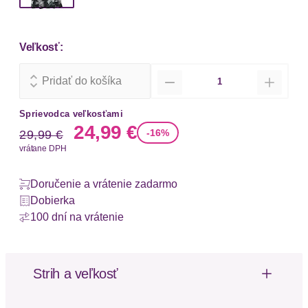
Veľkosť:
Množstvo
Pridať do košíka
Sprievodca veľkosťami
Stará cena
Nová cena
24,99 €
-16%
29,99 €
vrátane DPH
Doručenie a vrátenie zadarmo
Dobierka
100 dní na vrátenie
Strih a veľkosť
Strih: Uvoľnený fit
Dĺžka: Normálna dĺžka