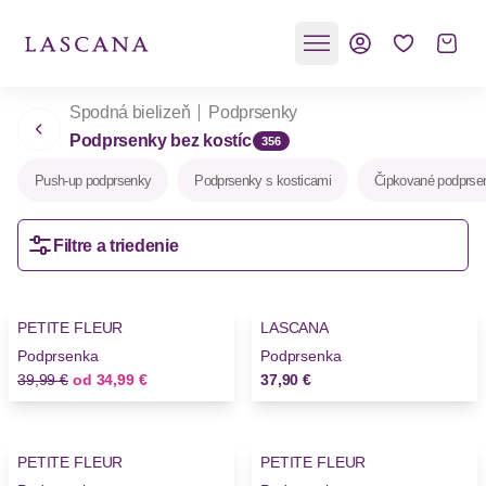
Spodná bielizeň
Podprsenky
Podprsenky bez kostíc
356
Push-up podprsenky
Podprsenky s kosticami
Čipkované podprse
Filtre a triedenie
-12%
PETITE FLEUR
LASCANA
Podprsenka
Podprsenka
Stará cena
Nová cena
39,99 €
od
34,99 €
37,90 €
PETITE FLEUR
PETITE FLEUR