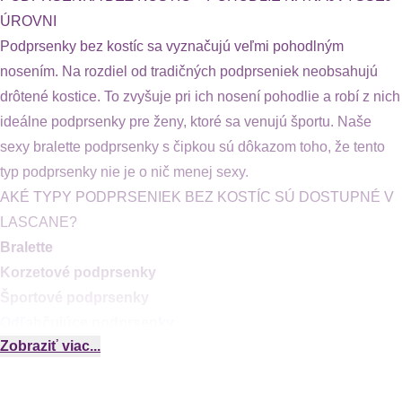
ÚROVNI
Podprsenky bez kostíc sa vyznačujú veľmi pohodlným
nosením. Na rozdiel od tradičných podprseniek neobsahujú
drôtené kostice. To zvyšuje pri ich nosení pohodlie a robí z nich
ideálne podprsenky pre ženy, ktoré sa venujú športu. Naše
sexy bralette podprsenky s čipkou sú dôkazom toho, že tento
typ podprsenky nie je o nič menej sexy.
AKÉ TYPY PODPRSENIEK BEZ KOSTÍC SÚ DOSTUPNÉ V
LASCANE?
Bralette
Korzetové podprsenky
Športové podprsenky
Odľahčujúce podprsenky
Zobraziť viac...
Ako kúsok bielizne, ktorá tvaruje a podporuje ženské prsia, sa
podprsenka stala neodmysliteľnou súčasťou každého šatníka.
Ale nemusí vždy ísť o spevnený doplnok s kosticami. Ak