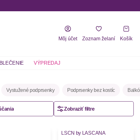
Môj účet
Zoznam želaní
Košík
BLEČENIE
VÝPREDAJ
Vystužené podprsenky
Podprsenky bez kostíc
Balkó
účania
Zobraziť filtre
-33%
LSCN by LASCANA