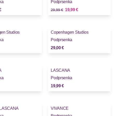
ka
Podprsenka
Stará cena
Nová cena
€
19,99 €
29,99 €
en Studios
Copenhagen Studios
Novinky
ka
Podprsenka
29,00 €
A
LASCANA
ka
Podprsenka
19,99 €
 LASCANA
VIVANCE
ka
Podprsenka