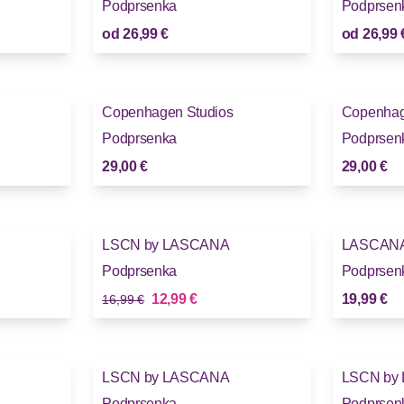
Podprsenka
Podprsen
od
26,99 €
od
26,99 
Copenhagen Studios
Copenhag
Podprsenka
Podprsen
29,00 €
29,00 €
-23%
LSCN by LASCANA
LASCAN
Podprsenka
Podprsen
Stará cena
Nová cena
12,99 €
19,99 €
16,99 €
LSCN by LASCANA
LSCN by
Podprsenka
Podprsen