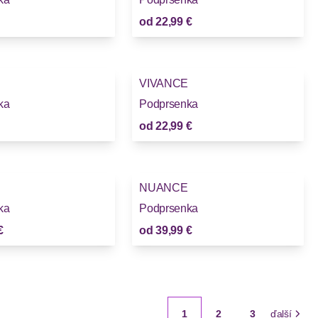
od
22,99 €
VIVANCE
Novinky
ka
Podprsenka
od
22,99 €
NUANCE
ka
Podprsenka
€
od
39,99 €
1
2
3
ďalší