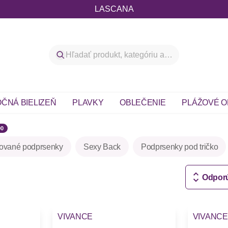
LASCANA
ČNÁ BIELIZEŇ
PLAVKY
OBLEČENIE
PLÁŽOVÉ O
90
ované podprsenky
Sexy Back
Podprsenky pod tričko
Odpor
VIVANCE
VIVANCE
Novinky
Novinky