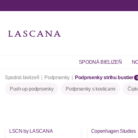
SPODNÁ BIELIZEŇ
NO
Spodná bielizeň
Podprsenky
Podprsenky strihu bustier
Push-up podprsenky
Podprsenky s kosticami
Čipk
LSCN by LASCANA
Copenhagen Studios
Novinky