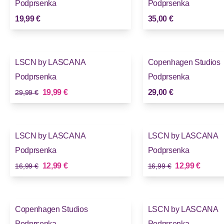
Podprsenka
Podprsenka
19,99 €
35,00 €
-33%
LSCN by LASCANA
Copenhagen Studios
Novinky
Podprsenka
Podprsenka
Stará cena
Nová cena
19,99 €
29,00 €
29,99 €
-23%
-23%
LSCN by LASCANA
LSCN by LASCANA
Podprsenka
Podprsenka
Stará cena
Stará cena
Nová cena
Nová cena
12,99 €
12,99 €
16,99 €
16,99 €
Copenhagen Studios
LSCN by LASCANA
Podprsenka
Podprsenka