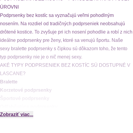
ÚROVNI
Podprsenky bez kostíc sa vyznačujú veľmi pohodlným
nosením. Na rozdiel od tradičných podprseniek neobsahujú
drôtené kostice. To zvyšuje pri ich nosení pohodlie a robí z nich
ideálne podprsenky pre ženy, ktoré sa venujú športu. Naše
sexy bralette podprsenky s čipkou sú dôkazom toho, že tento
typ podprsenky nie je o nič menej sexy.
AKÉ TYPY PODPRSENIEK BEZ KOSTÍC SÚ DOSTUPNÉ V
LASCANE?
Bralette
Korzetové podprsenky
Športové podprsenky
Odľahčujúce podprsenky
Zobraziť viac...
Ako kúsok bielizne, ktorá tvaruje a podporuje ženské prsia, sa
podprsenka stala neodmysliteľnou súčasťou každého šatníka.
Ale nemusí vždy ísť o spevnený doplnok s kosticami. Ak