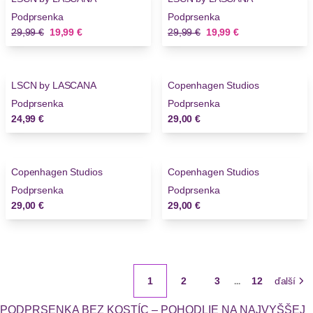
Podprsenka
Podprsenka
Stará cena
Nová cena
Stará cena
Nová cena
29,99 €
19,99 €
29,99 €
19,99 €
LSCN by LASCANA
Copenhagen Studios
Novinky
Podprsenka
Podprsenka
24,99 €
29,00 €
Copenhagen Studios
Copenhagen Studios
Podprsenka
Podprsenka
29,00 €
29,00 €
1
2
3
12
ďalší
...
PODPRSENKA BEZ KOSTÍC – POHODLIE NA NAJVYŠŠEJ