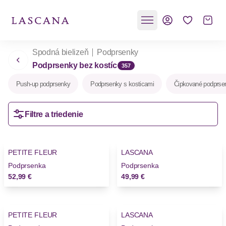
Spodná bielizeň
Podprsenky
Podprsenky bez kostíc
357
Push-up podprsenky
Podprsenky s kosticami
Čipkované podprse
Filtre a triedenie
PETITE FLEUR
LASCANA
Novinky
Podprsenka
Podprsenka
52,99 €
49,99 €
PETITE FLEUR
LASCANA
Novinky