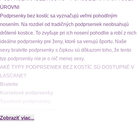
ÚROVNI
Podprsenky bez kostíc sa vyznačujú veľmi pohodlným
nosením. Na rozdiel od tradičných podprseniek neobsahujú
drôtené kostice. To zvyšuje pri ich nosení pohodlie a robí z nich
ideálne podprsenky pre ženy, ktoré sa venujú športu. Naše
sexy bralette podprsenky s čipkou sú dôkazom toho, že tento
typ podprsenky nie je o nič menej sexy.
AKÉ TYPY PODPRSENIEK BEZ KOSTÍC SÚ DOSTUPNÉ V
LASCANE?
Bralette
Korzetové podprsenky
Športové podprsenky
Odľahčujúce podprsenky
Zobraziť viac...
Ako kúsok bielizne, ktorá tvaruje a podporuje ženské prsia, sa
podprsenka stala neodmysliteľnou súčasťou každého šatníka.
Ale nemusí vždy ísť o spevnený doplnok s kosticami. Ak