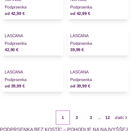
Podprsenka
Podprsenka
od
42,99 €
od
42,99 €
LASCANA
LASCANA
Novinky
Podprsenka
Podprsenka
42,90 €
39,99 €
LASCANA
LASCANA
Novinky
Novinky
Podprsenka
Podprsenka
od
39,99 €
od
39,99 €
1
2
3
12
ďalší
...
PODPRSENKA BEZ KOSTÍC – POHODLIE NA NAJVYŠŠEJ