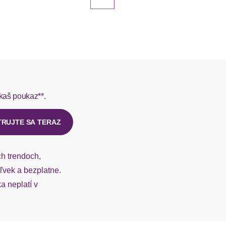
kaš poukaz**.
TRUJTE SA TERAZ
ch trendoch,
vek a bezplatne.
 neplatí v