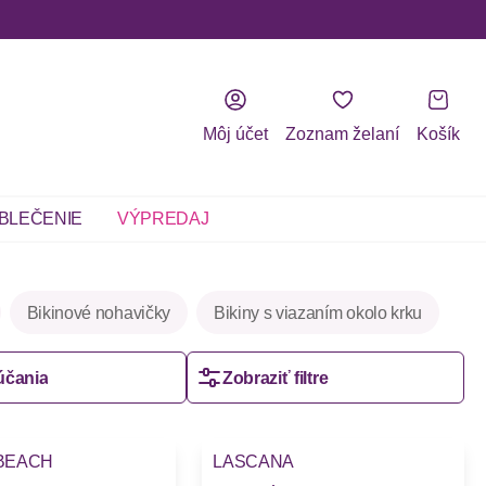
Môj účet
Zoznam želaní
Košík
BLEČENIE
VÝPREDAJ
Bikinové nohavičky
Bikiny s viazaním okolo krku
účania
Zobraziť filtre
BEACH
LASCANA