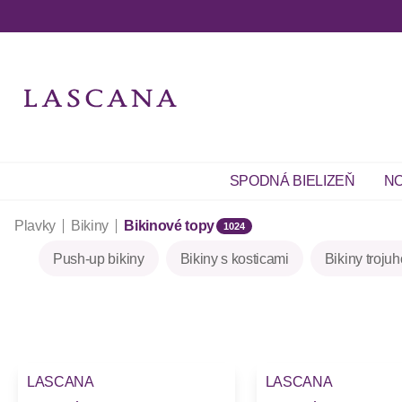
SPODNÁ BIELIZEŇ
NO
Plavky
Bikiny
Bikinové topy
1024
Push-up bikiny
Bikiny s kosticami
Bikiny troju
LASCANA
LASCANA
Novinky