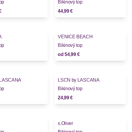
top
Bikinový top
€
44,99 €
A
VENICE BEACH
top
Bikinový top
od
54,99 €
 LASCANA
LSCN by LASCANA
top
Bikinový top
24,99 €
s.Oliver
top
Bikinový top