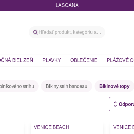
LASCANA
ČNÁ BIELIZEŇ
PLAVKY
OBLEČENIE
PLÁŽOVÉ O
holníkového strihu
Bikiny strih bandeau
Bikinové topy
Odpor
VENICE BEACH
VENICE 