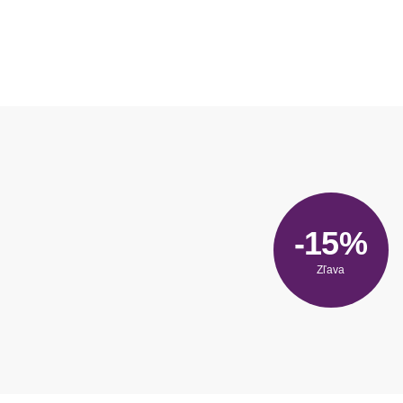
-15%
Zľava