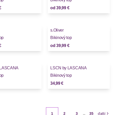
€
od
39,99 €
s.Oliver
top
Bikinový top
€
od
39,99 €
 LASCANA
LSCN by LASCANA
top
Bikinový top
34,99 €
1
2
3
35
ďalší
...