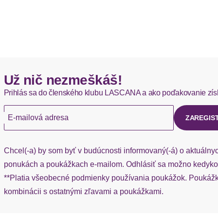
Už nič nezmeškáš!
Prihlás sa do členského klubu LASCANA a ako poďakovanie zís
E-mailová adresa
ZAREGIS
Chcel(-a) by som byť v budúcnosti informovaný(-á) o aktuálny
ponukách a poukážkach e-mailom. Odhlásiť sa možno kedykoľ
**Platia všeobecné podmienky používania poukážok. Poukážka
kombinácii s ostatnými zľavami a poukážkami.