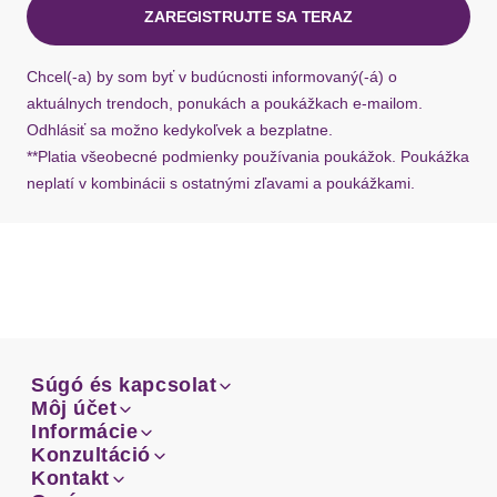
ZAREGISTRUJTE SA TERAZ
Ak chýba návratový štítok, môžete si kedykoľvek
požiadať o nový u našej zákazníckej služby.
Chcel(-a) by som byť v budúcnosti informovaný(-á) o
aktuálnych trendoch, ponukách a poukážkach e-mailom.
Odhlásiť sa možno kedykoľvek a bezplatne.
**Platia všeobecné podmienky používania poukážok. Poukážka
neplatí v kombinácii s ostatnými zľavami a poukážkami.
Súgó és kapcsolat
Súgó és kapcsolat
Môj účet
Email
Môj účet
Informácie
Prehľad objednávok
Email
Informácie
Konzultáció
Doprava
Facebook
Prehľad objednávok
Konzultáció
Kontakt
Sprievodca-veľkosťami
Doprava