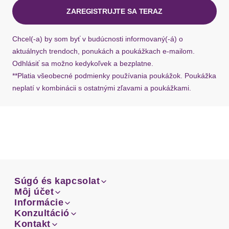
ZAREGISTRUJTE SA TERAZ
Ak chýba návratový štítok, môžete si kedykoľvek
požiadať o nový u našej zákazníckej služby.
Chcel(-a) by som byť v budúcnosti informovaný(-á) o
aktuálnych trendoch, ponukách a poukážkach e-mailom.
Odhlásiť sa možno kedykoľvek a bezplatne.
**Platia všeobecné podmienky používania poukážok. Poukážka
neplatí v kombinácii s ostatnými zľavami a poukážkami.
Súgó és kapcsolat
Súgó és kapcsolat
Môj účet
Email
Môj účet
Informácie
Prehľad objednávok
Email
Informácie
Konzultáció
Doprava
Facebook
Prehľad objednávok
Konzultáció
Kontakt
Sprievodca-veľkosťami