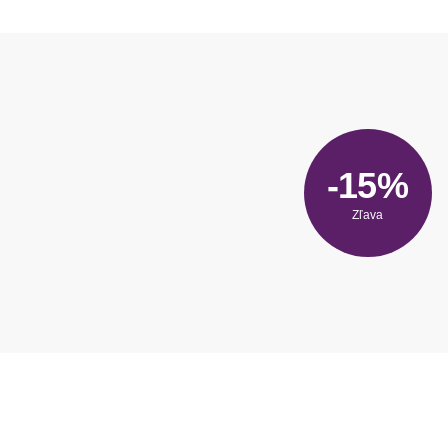
-15%
Zľava