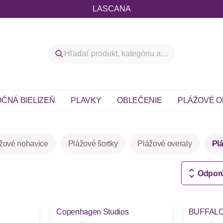
LASCANA
ČNÁ BIELIZEŇ
PLAVKY
OBLEČENIE
PLÁŽOVÉ O
žové nohavice
Plážové šortky
Plážové overaly
Pl
Odpor
-27%
-33%
Copenhagen Studios
BUFFAL