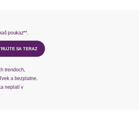
kaš poukaz**.
TRUJTE SA TERAZ
ch trendoch,
vek a bezplatne.
 neplatí v