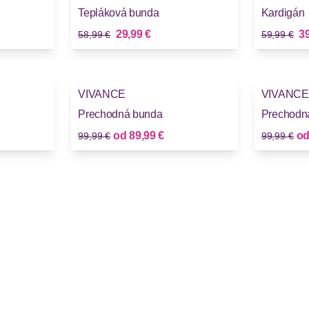
Tepláková bunda
Kardigán
Stará cena
Stará cena
Nová cena
No
29,99 €
39
58,99 €
59,99 €
-10%
-10%
VIVANCE
VIVANCE
Prechodná bunda
Prechodn
Stará cena
Stará cena
Nová cena
od
89,99 €
o
99,99 €
99,99 €