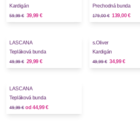
Kardigán
Prechodná bunda
Stará cena
Stará cena
Nová cena
Nová cena
39,99 €
139,00 €
59,99 €
179,00 €
-40%
-30%
LASCANA
s.Oliver
Tepláková bunda
Kardigán
Stará cena
Stará cena
Nová cena
Nová cena
29,99 €
34,99 €
49,99 €
49,99 €
-10%
LASCANA
Tepláková bunda
Stará cena
Nová cena
od
44,99 €
49,99 €