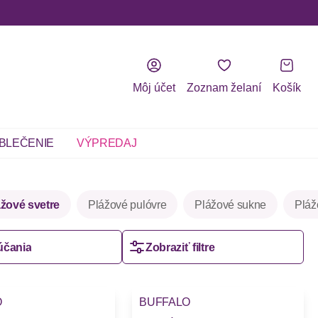
Môj účet
Zoznam želaní
Košík
BLEČENIE
VÝPREDAJ
ážové svetre
Plážové pulóvre
Plážové sukne
Pláž
účania
Zobraziť filtre
-33%
O
BUFFALO