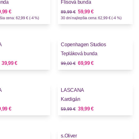
unda
Flisová bunda
Stará cena
vá cena
Nová cena
,99 €
59,99 €
89,99 €
šia cena: 62,99 € (-4 %)
30 dní najlepšia cena: 62,99 € (-4 %)
-29%
A
Copenhagen Studios
Tepláková bunda
Stará cena
Nová cena
Nová cena
d
39,99 €
69,99 €
99,00 €
-33%
A
LASCANA
Kardigán
Stará cena
vá cena
Nová cena
,99 €
39,99 €
59,99 €
-33%
s.Oliver