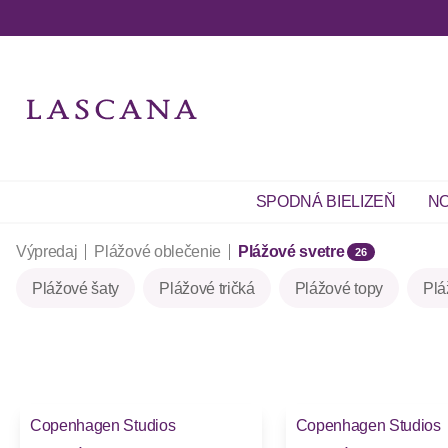
SPODNÁ BIELIZEŇ
NO
Výpredaj
Plážové oblečenie
Plážové svetre
26
Plážové šaty
Plážové tričká
Plážové topy
Plá
-27%
-27%
Copenhagen Studios
Copenhagen Studios