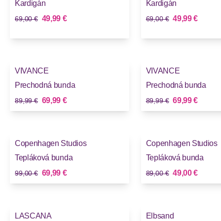
Kardigán
Kardigán
Stará cena
Stará cena
Nová cena
Nová cena
49,99 €
49,99 €
69,00 €
69,00 €
-22%
-22%
VIVANCE
VIVANCE
Novinky
Novinky
Prechodná bunda
Prechodná bunda
Stará cena
Stará cena
Nová cena
Nová cena
69,99 €
69,99 €
89,99 €
89,99 €
-29%
-45%
Copenhagen Studios
Copenhagen Studios
Tepláková bunda
Tepláková bunda
Stará cena
Stará cena
Nová cena
Nová cena
69,99 €
49,00 €
99,00 €
89,00 €
-33%
-22%
LASCANA
Elbsand
Novinky