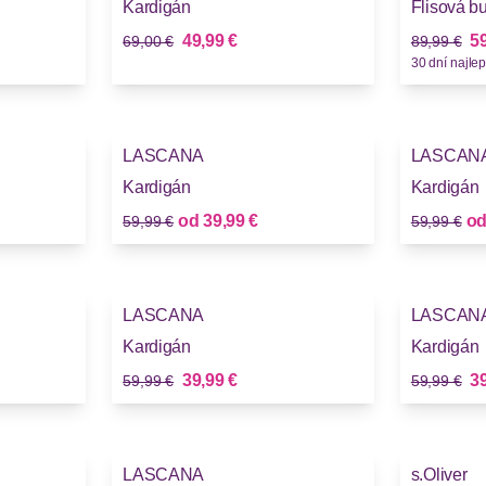
Kardigán
Flisová b
Stará cena
Stará cena
Nová cena
No
49,99 €
59
69,00 €
89,99 €
30 dní najlep
-33%
-33%
LASCANA
LASCAN
Kardigán
Kardigán
Stará cena
Stará cena
Nová cena
od
39,99 €
o
59,99 €
59,99 €
-33%
-33%
LASCANA
LASCAN
Kardigán
Kardigán
Stará cena
Stará cena
Nová cena
No
39,99 €
39
59,99 €
59,99 €
-49%
-33%
LASCANA
s.Oliver