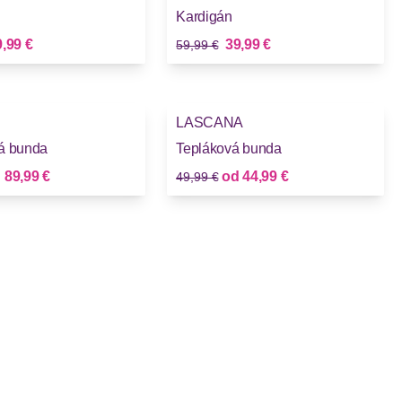
Kardigán
Stará cena
vá cena
Nová cena
,99 €
39,99 €
59,99 €
-10%
LASCANA
á bunda
Tepláková bunda
Stará cena
Nová cena
Nová cena
d
89,99 €
od
44,99 €
49,99 €