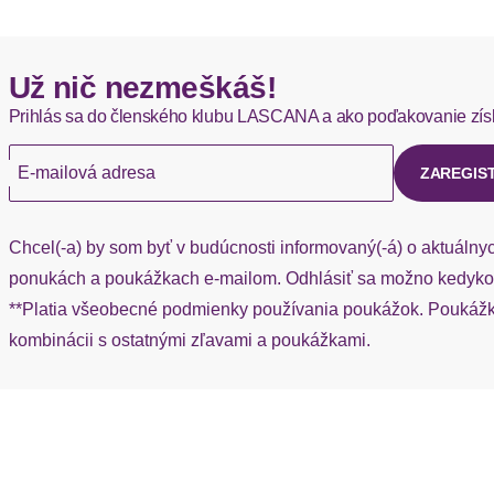
Už nič nezmeškáš!
Prihlás sa do členského klubu LASCANA a ako poďakovanie zís
E-mailová adresa
ZAREGIS
Chcel(-a) by som byť v budúcnosti informovaný(-á) o aktuálny
ponukách a poukážkach e-mailom. Odhlásiť sa možno kedykoľ
**Platia všeobecné podmienky používania poukážok. Poukážka
kombinácii s ostatnými zľavami a poukážkami.