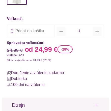
Veľkosť:
Množstvo
Pridať do košíka
Sprievodca veľkosťami
Stará cena
Nová cena
od
24,99 €
-28%
34,99 €
vrátane DPH
30 dní najlepšia cena: 34,99 € (-28 %)
Doručenie a vrátenie zadarmo
Dobierka
100 dní na vrátenie
Dizajn