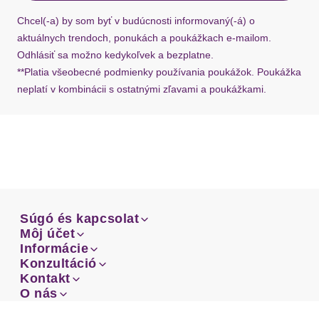
požiadať o nový u našej zákazníckej služby.
Chcel(-a) by som byť v budúcnosti informovaný(-á) o
aktuálnych trendoch, ponukách a poukážkach e-mailom.
Odhlásiť sa možno kedykoľvek a bezplatne.
**Platia všeobecné podmienky používania poukážok. Poukážka
neplatí v kombinácii s ostatnými zľavami a poukážkami.
Súgó és kapcsolat
Súgó és kapcsolat
Môj účet
Email
Môj účet
Informácie
Prehľad objednávok
Email
Informácie
Konzultáció
Doprava
Facebook
Prehľad objednávok
Konzultáció
Kontakt
Sprievodca-veľkosťami
Doprava
Facebook
Kontakt
O nás
Platba
Instagram
Zákaznícke oddelenie
Sprievodca-veľkosťami
O nás
Platba
Obchodné podmienky
Vrátenie