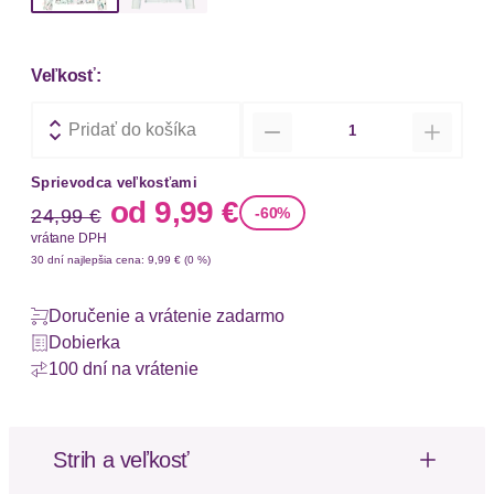
Veľkosť:
Množstvo
Pridať do košíka
Sprievodca veľkosťami
Stará cena
Nová cena
od
9,99 €
-60%
24,99 €
vrátane DPH
30 dní najlepšia cena: 9,99 € (0 %)
Doručenie a vrátenie zadarmo
Dobierka
100 dní na vrátenie
Strih a veľkosť
Dĺžka rukávu: Dlhý rukáv