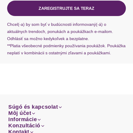
ZAREGISTRUJTE SA TERAZ
Ak chýba návratový štítok, môžete si kedykoľvek
požiadať o nový u našej zákazníckej služby.
Chcel(-a) by som byť v budúcnosti informovaný(-á) o
aktuálnych trendoch, ponukách a poukážkach e-mailom.
Odhlásiť sa možno kedykoľvek a bezplatne.
**Platia všeobecné podmienky používania poukážok. Poukážka
neplatí v kombinácii s ostatnými zľavami a poukážkami.
Súgó és kapcsolat
Súgó és kapcsolat
Môj účet
Email
Môj účet
Informácie
Prehľad objednávok
Email
Informácie
Konzultáció
Doprava
Facebook
Prehľad objednávok
Konzultáció
Kontakt