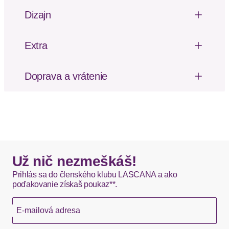
Dizajn
Materiál: Bavlna
Dizajn: Sklopný golier
Extra
Vzor: Kvetinové/florálne
Vzor potlačený po celej ploche
Riasenie
Doprava a vrátenie
Poštovné za odoslanie a vrátenie tovaru, ako aj
balné, hradí SCAYLE. Objednávky s viacerými
produktmi môžu byť doručené čiastočne.
DHL štandardná doprava - 0,00 EUR
Okamžite dostupné položky sú zvyčajne doručené
Už nič nezmeškáš!
kuriérom DHL do 1-3 pracovných dní.
Prihlás sa do členského klubu LASCANA a ako
poďakovanie získaš poukaz**.
Hermes - 0,00 EUR
E-mailová adresa
Okamžite dostupné položky sú zvyčajne doručené
kuriérom Hermes do 1-3 pracovných dní.