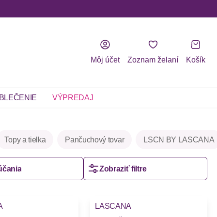
Môj účet
Zoznam želaní
Košík
BLEČENIE
VÝPREDAJ
Topy a tielka
Pančuchový tovar
LSCN BY LASCANA
účania
Zobraziť filtre
A
LASCANA