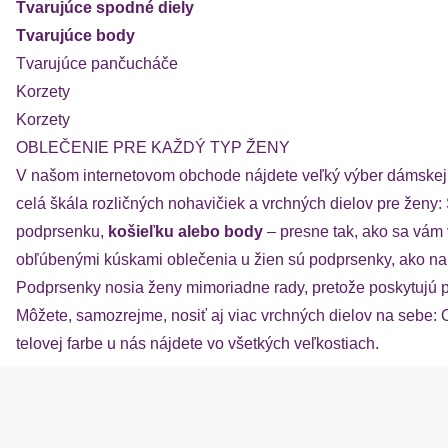
Tvarujúce spodné diely
Tvarujúce body
Tvarujúce pančucháče
Korzety
Korzety
OBLEČENIE PRE KAŽDÝ TYP ŽENY
V našom internetovom obchode nájdete veľký výber dámskej s
celá škála rozličných nohavičiek a vrchných dielov pre ženy:
podprsenku,
košieľku alebo body
– presne tak, ako sa vám 
obľúbenými kúskami oblečenia u žien sú podprsenky, ako na
Podprsenky nosia ženy mimoriadne rady, pretože poskytujú p
Môžete, samozrejme, nosiť aj viac vrchných dielov na sebe: Ob
telovej farbe u nás nájdete vo všetkých veľkostiach.