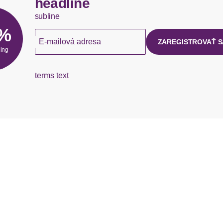
headline
subline
5%
E-mailová adresa
ZAREGISTROVAŤ S
hing
terms text