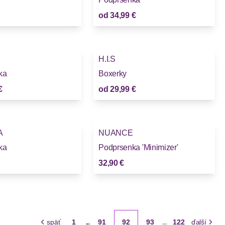
od
34,99 €
H.I.S
Novinky
ka
Boxerky
€
od
29,99 €
A
NUANCE
ka
Podprsenka 'Minimizer'
32,90 €
späť
1
91
92
93
122
ďalší
...
...