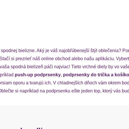
podnej bielizne. Aký je váš najobľúbenejší štýl oblečenia? P
 Stačí si prezrieť náš online obchod alebo našu aplikáciu. Vybe
vaša spodná bielizeň páči najviac! Tieto vrchné diely by vo va
príklad
push-up podprsenky
,
podprsenky do trička a koší
rsiam oporu a tvarujú ich. V chladnejších dňoch vám okrem bod
lečte si napríklad na podprsenku ešte jeden top, ktorý vás bude