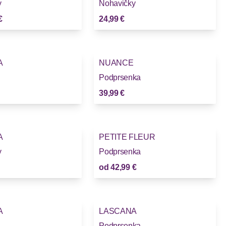
y
Nohavičky
€
24,99 €
A
NUANCE
Podprsenka
39,99 €
A
PETITE FLEUR
y
Podprsenka
od
42,99 €
A
LASCANA
Podprsenka