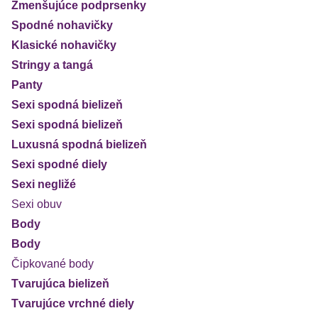
Zmenšujúce podprsenky
Spodné nohavičky
Klasické nohavičky
Stringy a tangá
Panty
Sexi spodná bielizeň
Sexi spodná bielizeň
Luxusná spodná bielizeň
Sexi spodné diely
Sexi negližé
Sexi obuv
Body
Body
Čipkované body
Tvarujúca bielizeň
Tvarujúce vrchné diely