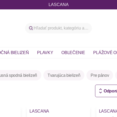
LASCANA
ČNÁ BIELIZEŇ
PLAVKY
OBLEČENIE
PLÁŽOVÉ O
usná spodná bielizeň
Tvarujúca bielizeň
Pre pánov
Odpor
LASCANA
LASCAN