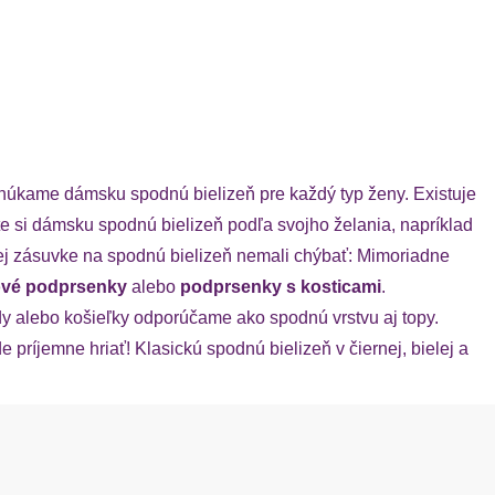
onúkame dámsku spodnú bielizeň pre každý typ ženy. Existuje
rte si dámsku spodnú bielizeň podľa svojho želania, napríklad
šej zásuvke na spodnú bielizeň nemali chýbať: Mimoriadne
kové podprsenky
alebo
podprsenky s kosticami
.
y alebo košieľky odporúčame ako spodnú vrstvu aj topy.
 príjemne hriať! Klasickú spodnú bielizeň v čiernej, bielej a