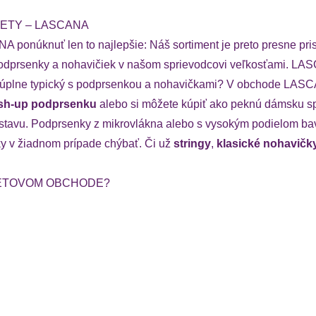
ZETY – LASCANA
ponúknuť len to najlepšie: Náš sortiment je preto presne prisp
ť podprsenky a nohavičiek v našom sprievodcovi veľkosťami. LAS
alebo úplne typický s podprsenkou a nohavičkami? V obchode L
sh-up podprsenku
alebo si môžete kúpiť ako peknú dámsku sp
postavu. Podprsenky z mikrovlákna alebo s vysokým podielom b
ky v žiadnom prípade chýbať. Či už
stringy
,
klasické nohavičk
NETOVOM OBCHODE?