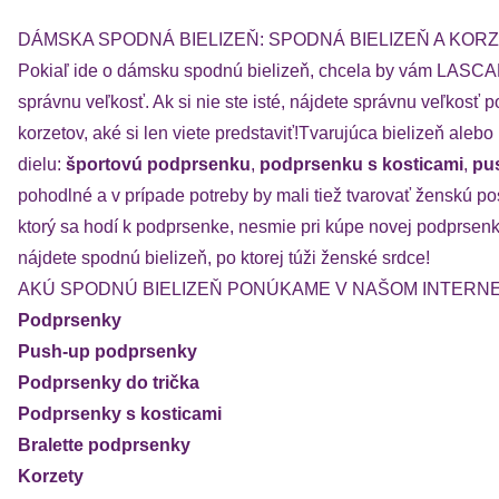
DÁMSKA SPODNÁ BIELIZEŇ: SPODNÁ BIELIZEŇ A KOR
Pokiaľ ide o dámsku spodnú bielizeň, chcela by vám LASCANA 
správnu veľkosť. Ak si nie ste isté, nájdete správnu veľkos
korzetov, aké si len viete predstaviť!Tvarujúca bielizeň 
dielu:
športovú podprsenku
,
podprsenku s kosticami
,
pu
pohodlné a v prípade potreby by mali tiež tvarovať ženskú 
ktorý sa hodí k podprsenke, nesmie pri kúpe novej podprsen
nájdete spodnú bielizeň, po ktorej túži ženské srdce!
AKÚ SPODNÚ BIELIZEŇ PONÚKAME V NAŠOM INTER
Podprsenky
Push-up podprsenky
Podprsenky do trička
Podprsenky s kosticami
Bralette podprsenky
Korzety