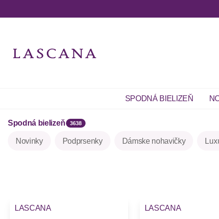
SPODNÁ BIELIZEŇ
NO
Spodná bielizeň
3638
Novinky
Podprsenky
Dámske nohavičky
Lux
LASCANA
LASCANA