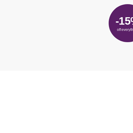
-1
off everyt