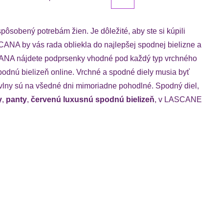
ôsobený potrebám žien. Je dôležité, aby ste si kúpili
CANA by vás rada obliekla do najlepšej spodnej bielizne a
ASCANA nájdete podprsenky vhodné pod každý typ vrchného
odnú bielizeň online. Vrchné a spodné diely musia byť
avlny sú na všedné dni mimoriadne pohodlné. Spodný diel,
y
,
panty
,
červenú luxusnú spodnú bielizeň
, v LASCANE