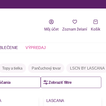
Môj účet
Zoznam želaní
Košík
BLEČENIE
VÝPREDAJ
Topy a tielka
Pančuchový tovar
LSCN BY LASCANA
účania
Zobraziť filtre
A
LASCANA