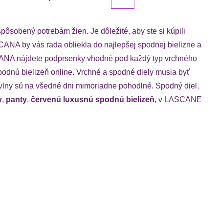
ôsobený potrebám žien. Je dôležité, aby ste si kúpili
CANA by vás rada obliekla do najlepšej spodnej bielizne a
ASCANA nájdete podprsenky vhodné pod každý typ vrchného
odnú bielizeň online. Vrchné a spodné diely musia byť
avlny sú na všedné dni mimoriadne pohodlné. Spodný diel,
y
,
panty
,
červenú luxusnú spodnú bielizeň
, v LASCANE