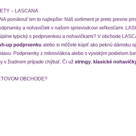
ZETY – LASCANA
ponúknuť len to najlepšie: Náš sortiment je preto presne prisp
ť podprsenky a nohavičiek v našom sprievodcovi veľkosťami. LAS
alebo úplne typický s podprsenkou a nohavičkami? V obchode L
sh-up podprsenku
alebo si môžete kúpiť ako peknú dámsku sp
postavu. Podprsenky z mikrovlákna alebo s vysokým podielom b
ky v žiadnom prípade chýbať. Či už
stringy
,
klasické nohavičk
NETOVOM OBCHODE?