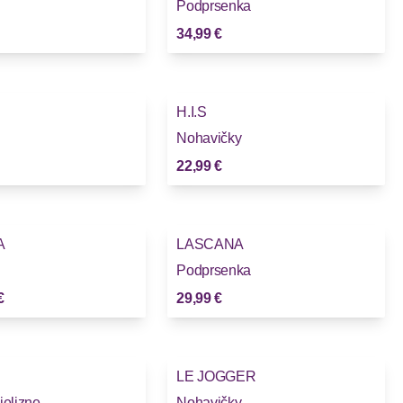
Podprsenka
34,99 €
H.I.S
Nohavičky
22,99 €
A
LASCANA
Podprsenka
€
29,99 €
LE JOGGER
ielizne
Nohavičky