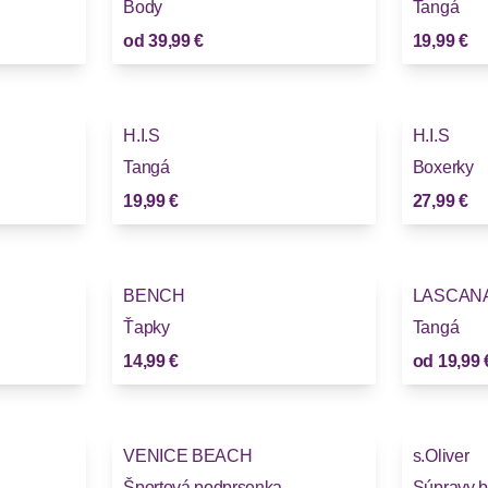
Body
Tangá
od
39,99 €
19,99 €
H.I.S
H.I.S
Tangá
Boxerky
19,99 €
27,99 €
BENCH
LASCAN
Ťapky
Tangá
14,99 €
od
19,99 
VENICE BEACH
s.Oliver
Športová podprsenka
Súpravy b