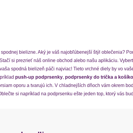
podnej bielizne. Aký je váš najobľúbenejší štýl oblečenia? P
 Stačí si prezrieť náš online obchod alebo našu aplikáciu. Vybe
vaša spodná bielizeň páči najviac! Tieto vrchné diely by vo va
príklad
push-up podprsenky
,
podprsenky do trička a koší
rsiam oporu a tvarujú ich. V chladnejších dňoch vám okrem bod
lečte si napríklad na podprsenku ešte jeden top, ktorý vás bude