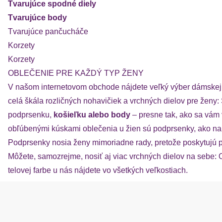
Tvarujúce spodné diely
Tvarujúce body
Tvarujúce pančucháče
Korzety
Korzety
OBLEČENIE PRE KAŽDÝ TYP ŽENY
V našom internetovom obchode nájdete veľký výber dámskej s
celá škála rozličných nohavičiek a vrchných dielov pre ženy:
podprsenku,
košieľku alebo body
– presne tak, ako sa vám 
obľúbenými kúskami oblečenia u žien sú podprsenky, ako na
Podprsenky nosia ženy mimoriadne rady, pretože poskytujú p
Môžete, samozrejme, nosiť aj viac vrchných dielov na sebe: Ob
telovej farbe u nás nájdete vo všetkých veľkostiach.