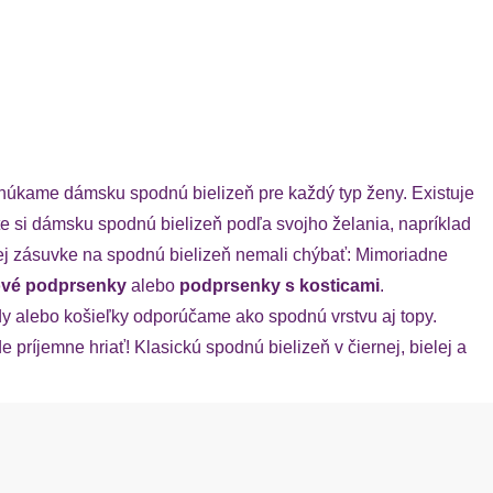
onúkame dámsku spodnú bielizeň pre každý typ ženy. Existuje
rte si dámsku spodnú bielizeň podľa svojho želania, napríklad
šej zásuvke na spodnú bielizeň nemali chýbať: Mimoriadne
kové podprsenky
alebo
podprsenky s kosticami
.
y alebo košieľky odporúčame ako spodnú vrstvu aj topy.
 príjemne hriať! Klasickú spodnú bielizeň v čiernej, bielej a