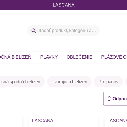
LASCANA
ČNÁ BIELIZEŇ
PLAVKY
OBLEČENIE
PLÁŽOVÉ O
usná spodná bielizeň
Tvarujúca bielizeň
Pre pánov
Odpor
LASCANA
LASCAN