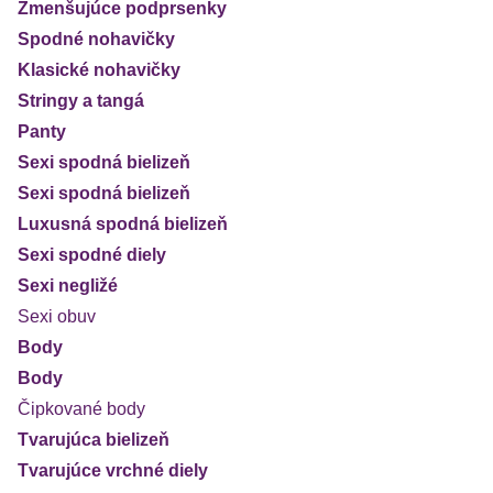
Zmenšujúce podprsenky
Spodné nohavičky
Klasické nohavičky
Stringy a tangá
Panty
Sexi spodná bielizeň
Sexi spodná bielizeň
Luxusná spodná bielizeň
Sexi spodné diely
Sexi negližé
Sexi obuv
Body
Body
Čipkované body
Tvarujúca bielizeň
Tvarujúce vrchné diely