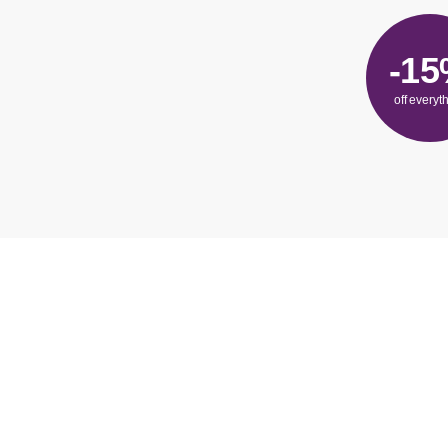
-1
off everyt