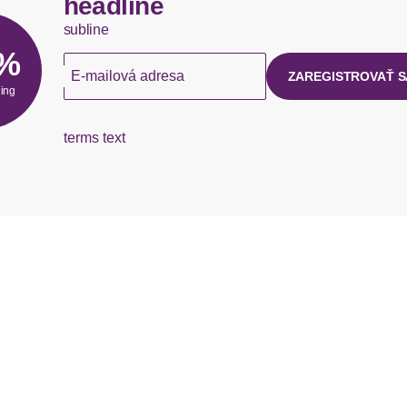
headline
subline
5%
E-mailová adresa
ZAREGISTROVAŤ S
hing
terms text