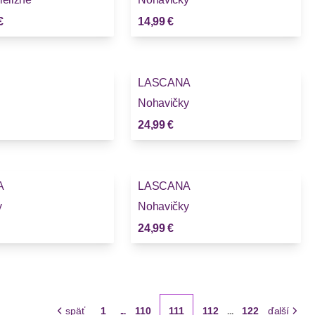
€
14,99 €
LASCANA
Nohavičky
24,99 €
A
LASCANA
y
Nohavičky
24,99 €
späť
1
110
111
112
122
ďalší
...
...