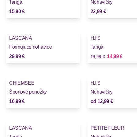
Tangá
Nohavičky
15,90 €
22,99 €
-25%
LASCANA
H.I.S
Formujúce nohavice
Tangá
Stará cena
Nová cena
29,99 €
14,99 €
19,99 €
CHIEMSEE
H.I.S
Športové ponožky
Nohavičky
16,99 €
od
12,99 €
LASCANA
PETITE FLEUR
Tangá
Nohavičky