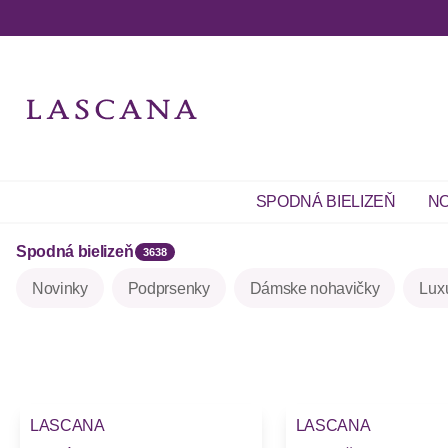
SPODNÁ BIELIZEŇ
NO
Spodná bielizeň
3638
Novinky
Podprsenky
Dámske nohavičky
Lux
LASCANA
LASCANA