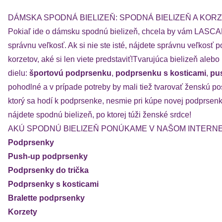
DÁMSKA SPODNÁ BIELIZEŇ: SPODNÁ BIELIZEŇ A KOR
Pokiaľ ide o dámsku spodnú bielizeň, chcela by vám LASCANA 
správnu veľkosť. Ak si nie ste isté, nájdete správnu veľkos
korzetov, aké si len viete predstaviť!Tvarujúca bielizeň 
dielu:
športovú podprsenku
,
podprsenku s kosticami
,
pu
pohodlné a v prípade potreby by mali tiež tvarovať ženskú 
ktorý sa hodí k podprsenke, nesmie pri kúpe novej podprsen
nájdete spodnú bielizeň, po ktorej túži ženské srdce!
AKÚ SPODNÚ BIELIZEŇ PONÚKAME V NAŠOM INTER
Podprsenky
Push-up podprsenky
Podprsenky do trička
Podprsenky s kosticami
Bralette podprsenky
Korzety