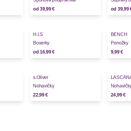
od
39,99 €
od
39,99 
H.I.S
BENCH
Boxerky
Ponožky
od
16,99 €
9,99 €
s.Oliver
LASCAN
Nohavičky
Nohavičk
22,99 €
24,99 €