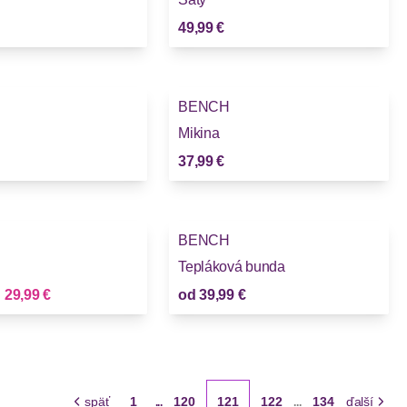
49,99 €
BENCH
Mikina
37,99 €
BENCH
Tepláková bunda
Nová cena
d
29,99 €
od
39,99 €
späť
1
120
121
122
134
ďalší
...
...