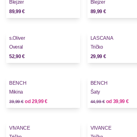
Blejzer
Blejzer
89,99 €
89,99 €
s.Oliver
LASCANA
Overal
Tričko
52,90 €
29,99 €
-25%
-11%
BENCH
BENCH
Mikina
Šaty
Stará cena
Stará cena
Nová cena
Nová cena
od
29,99 €
od
39,99 €
39,99 €
44,99 €
VIVANCE
VIVANCE
Tričko
Tričko