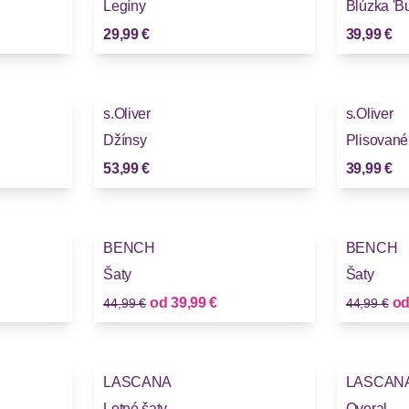
Legíny
Blúzka 'Bu
29,99 €
39,99 €
s.Oliver
s.Oliver
Džínsy
Plisované
53,99 €
39,99 €
-11%
-11%
BENCH
BENCH
Šaty
Šaty
Stará cena
Stará cena
Nová cena
od
39,99 €
o
44,99 €
44,99 €
LASCANA
LASCAN
Letné šaty
Overal