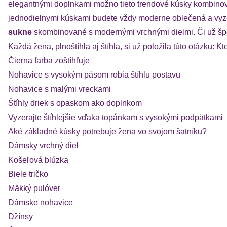
elegantnými doplnkami možno tieto trendové kúsky kombino
jednodielnymi kúskami budete vždy moderne oblečená a vy
sukne
skombinované s modernými vrchnými dielmi. Či už špo
Každá žena, plnoštíhla aj štíhla, si už položila túto otázku: 
Čierna farba zoštíhľuje
Nohavice s vysokým pásom robia štíhlu postavu
Nohavice s malými vreckami
Štíhly driek s opaskom ako doplnkom
Vyzerajte štíhlejšie vďaka topánkam s vysokými podpätkami
Aké základné kúsky potrebuje žena vo svojom šatníku?
Dámsky vrchný diel
Košeľová blúzka
Biele tričko
Mäkký pulóver
Dámske nohavice
Džínsy