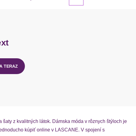
ext
A TERAZ
šaty z kvalitných látok. Dámska móda v rôznych štýloch je
 jednoducho kúpiť online v LASCANE. V spojení s