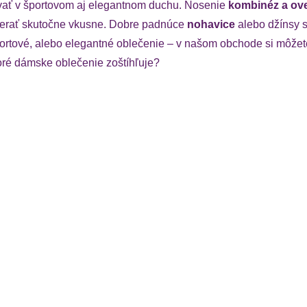
vať v športovom aj elegantnom duchu. Nosenie
kombinéz a ov
zerať skutočne vkusne. Dobre padnúce
nohavice
alebo džínsy 
rtové, alebo elegantné oblečenie – v našom obchode si môžete
Ktoré dámske oblečenie zoštíhľuje?