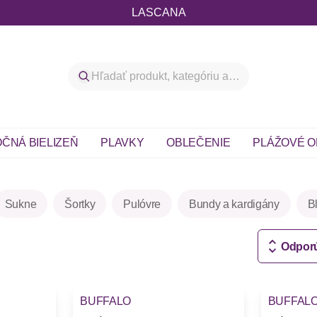
LASCANA
ČNÁ BIELIZEŇ
PLAVKY
OBLEČENIE
PLÁŽOVÉ O
Sukne
Šortky
Pulóvre
Bundy a kardigány
B
Odpor
BUFFALO
BUFFAL