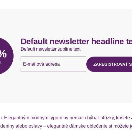
Default newsletter headline t
Default newsletter subline text
5%
t
E-mailová adresa
ZAREGISTROVAŤ S
. Elegantným módnym typom by nemali chýbať blúzky, košele a 
rodeniny alebo oslavy – elegantné dámske oblečenie si môžete