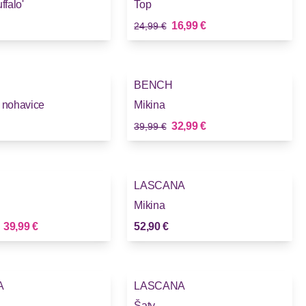
ffalo'
Top
Stará cena
Nová cena
16,99 €
24,99 €
-17%
BENCH
 nohavice
Mikina
Stará cena
Nová cena
32,99 €
39,99 €
LASCANA
Mikina
Nová cena
d
39,99 €
52,90 €
A
LASCANA
Šaty