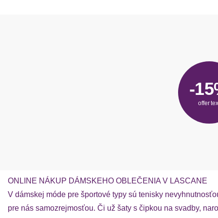
-1
offer tex
ONLINE NÁKUP DÁMSKEHO OBLEČENIA V LASCANE
V dámskej móde pre športové typy sú tenisky nevyhnutnosťou
pre nás samozrejmosťou. Či už šaty s čipkou na svadby, na