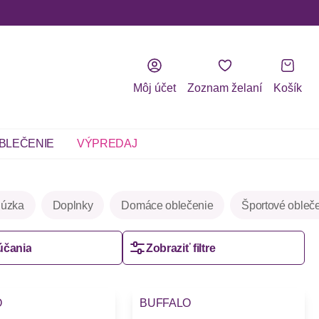
Môj účet
Zoznam želaní
Košík
BLEČENIE
VÝPREDAJ
lúzka
Doplnky
Domáce oblečenie
Športové obleč
účania
Zobraziť filtre
-32%
O
BUFFALO