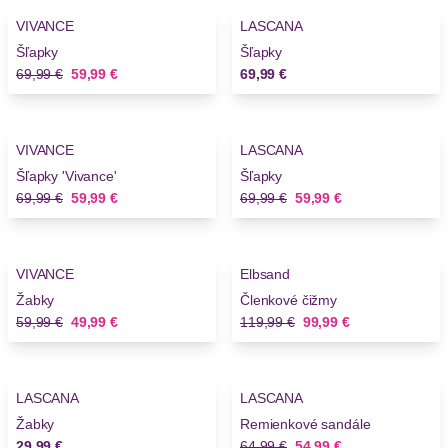
VIVANCE
LASCANA
Šľapky
Šľapky
Stará cena
Nová cena
69,99 €
59,99 €
69,99 €
-14%
-14%
VIVANCE
LASCANA
Šľapky 'Vivance'
Šľapky
Stará cena
Nová cena
Stará cena
Nová cena
69,99 €
59,99 €
69,99 €
59,99 €
-16%
-16%
VIVANCE
Elbsand
Novinky
Žabky
Členkové čižmy
Stará cena
Nová cena
Stará cena
Nová cena
59,99 €
49,99 €
119,99 €
99,99 €
-15%
LASCANA
LASCANA
Novinky
Novinky
Žabky
Remienkové sandále
Stará cena
Nová cena
29,99 €
64,99 €
54,99 €