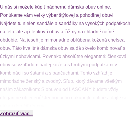
U nás si môžete kúpiť nádhernú dámsku obuv online.
Ponúkame vám veľký výber štýlovej a pohodlnej obuvi.
Nájdete tu nielen sandále a sandálky na vysokých podpätkoch
na leto, ale aj členkovú obuv a čižmy na chladné ročné
obdobie. Na jeseň je mimoriadne obľúbená kožená chelsea
obuv. Táto kvalitná dámska obuv sa dá skvelo kombinovať s
úzkymi nohavicami. Rovnako absolútne elegantné: členková
obuv so vzhľadom hadej kože a s hrubými podpätkami v
kombinácii so šatami a s pančuchami. Tento vzhľad je
mimoriadne ženský a zvodný. Sľub, ktorý dávame všetkým
našim zákazníkom: S obuvou od LASCANY budete vždy
elegantne oblečené! Jednoducho nakupujte online a dajte si
nákup doručiť domov.
Zobraziť viac...
Objavte náš veľkolepý sortiment.
Sandále a sandálky na vysokých podpätkoch
Žabky