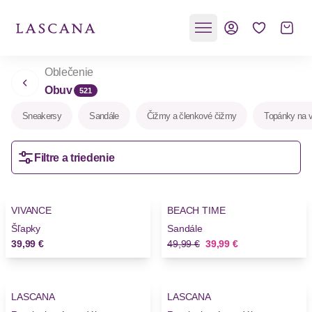
Oblečenie
Obuv
521
Sneakersy
Sandále
Čižmy a členkové čižmy
Topánky na 
Filtre a triedenie
-20%
VIVANCE
BEACH TIME
Novinky
Šľapky
Sandále
Stará cena
Nová cena
39,99 €
49,99 €
39,99 €
-11%
-11%
LASCANA
LASCANA
Novinky
Novinky