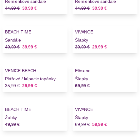
Remienkové sandále
Remienkové sandále
Stará cena
Nová cena
Stará cena
Nová cena
44,99 €
39,99 €
44,99 €
39,99 €
-20%
-25%
BEACH TIME
VIVANCE
Novinky
Sandále
Šľapky
Stará cena
Nová cena
Stará cena
Nová cena
49,99 €
39,99 €
39,99 €
29,99 €
-16%
VENICE BEACH
Elbsand
Novinky
Plážové / kúpacie topánky
Šľapky
Stará cena
Nová cena
35,99 €
29,99 €
69,99 €
-14%
BEACH TIME
VIVANCE
Žabky
Šľapky
Stará cena
Nová cena
49,99 €
69,99 €
59,99 €
-14%