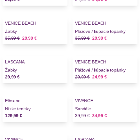
-16%
-16%
VENICE BEACH
VENICE BEACH
Novinky
Novinky
Žabky
Plážové / kúpacie topánky
Stará cena
Nová cena
Stará cena
Nová cena
35,99 €
29,99 €
35,99 €
29,99 €
-16%
LASCANA
VENICE BEACH
Novinky
Žabky
Plážové / kúpacie topánky
Stará cena
Nová cena
29,99 €
29,99 €
24,99 €
-12%
Elbsand
VIVANCE
Nízke tenisky
Sandále
Stará cena
Nová cena
129,99 €
39,99 €
34,99 €
-12%
VIVANCE
LASCANA