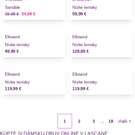
Sandále
Nízke tenisky
Stará cena
Nová cena
39,99 €
34,99 €
59,99 €
Elbsand
Elbsand
Nízke tenisky
Nízke tenisky
99,99 €
129,99 €
Elbsand
Elbsand
Nízke tenisky
Nízke tenisky
119,99 €
119,99 €
1
2
3
18
ďalší
...
KÚPTE SI DÁMSKU OBUV ONLINE V LASCANE