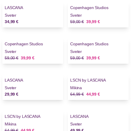
LASCANA
Copenhagen Studios
Sveter
Sveter
Stará cena
Nová cena
34,99 €
59,00 €
39,99 €
-32%
-32%
Copenhagen Studios
Copenhagen Studios
Sveter
Sveter
Stará cena
Nová cena
Stará cena
Nová cena
59,00 €
39,99 €
59,00 €
39,99 €
-30%
LASCANA
LSCN by LASCANA
Sveter
Mikina
Stará cena
Nová cena
29,99 €
64,99 €
44,99 €
-30%
LSCN by LASCANA
LASCANA
Mikina
Sveter
Stará cena
Nová cena
64,99 €
44,99 €
49,99 €