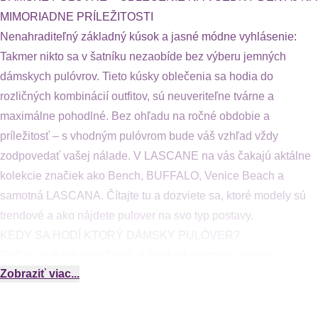
MIMORIADNE PRÍLEŽITOSTI
Nenahraditeľný základný kúsok a jasné módne vyhlásenie:
Takmer nikto sa v šatníku nezaobíde bez výberu jemných
dámskych pulóvrov. Tieto kúsky oblečenia sa hodia do
rozličných kombinácií outfitov, sú neuveriteľne tvárne a
maximálne pohodlné. Bez ohľadu na ročné obdobie a
príležitosť – s vhodným pulóvrom bude váš vzhľad vždy
zodpovedať vašej nálade. V LASCANE na vás čakajú aktálne
kolekcie značiek ako Bench, BUFFALO, Venice Beach a
samotná LASCANA. Čítajte tu a dozviete sa, ktoré modely sú
trendové a ako nájdete pulover na svo typ postavy.
KEDY SA HODÍ KTORÝ DÁMSKY PULÓVER?
Ročné obdobie, príležitosť, a predovšetkým to, ako ste
Zobraziť viac...
naladené na módu, rozhodujú o tom, ktorý dámsky pulóver je
pre vás ten správny: V ležérnej mikine budete vo voľnom čase
pôsobiť športovo. V chladných dňoch a po tréningu vám mikina