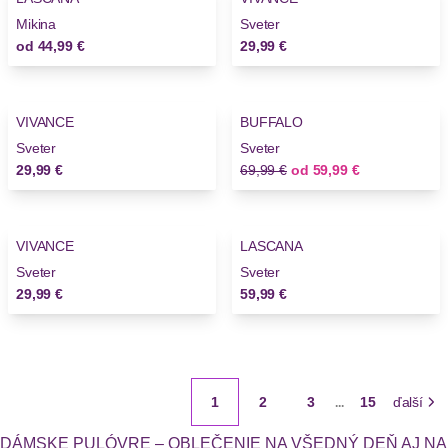
Mikina
Sveter
od
44,99 €
29,99 €
-14%
VIVANCE
BUFFALO
Sveter
Sveter
Stará cena
Nová cena
29,99 €
69,99 €
od
59,99 €
VIVANCE
LASCANA
Novinky
Sveter
Sveter
29,99 €
59,99 €
1
2
3
15
ďalší
...
DÁMSKE PULÓVRE – OBLEČENIE NA VŠEDNÝ DEŇ AJ NA