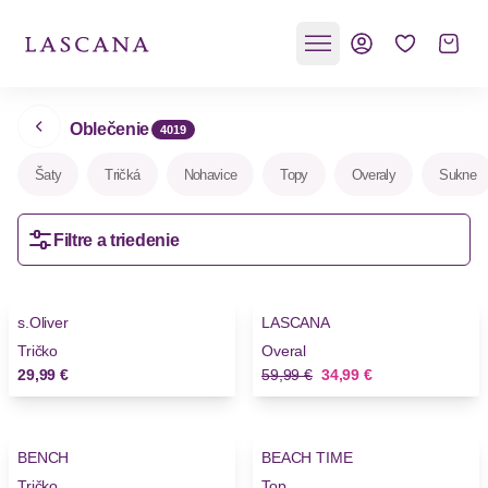
Oblečenie
4019
Šaty
Tričká
Nohavice
Topy
Overaly
Sukne
Filtre a triedenie
-41%
s.Oliver
LASCANA
Tričko
Overal
Stará cena
Nová cena
29,99 €
59,99 €
34,99 €
BENCH
BEACH TIME
Tričko
Top