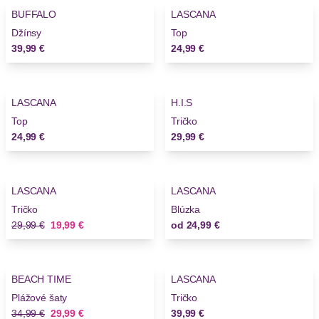
BUFFALO
LASCANA
Džínsy
Top
39,99 €
24,99 €
LASCANA
H.I.S
Top
Tričko
24,99 €
29,99 €
-33%
LASCANA
LASCANA
Tričko
Blúzka
Stará cena
Nová cena
29,99 €
19,99 €
od
24,99 €
-14%
BEACH TIME
LASCANA
Plážové šaty
Tričko
Stará cena
Nová cena
34,99 €
29,99 €
39,99 €