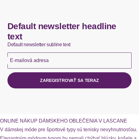
Default newsletter headline
text
Default newsletter subline text
E-mailová adresa
ZAREGISTROVAŤ SA TERAZ
ONLINE NÁKUP DÁMSKEHO OBLEČENIA V LASCANE
V dámskej móde pre športové typy sú tenisky nevyhnutnosťou.
Elegantným módnym typom by nemali chýbať blúzky, košele a