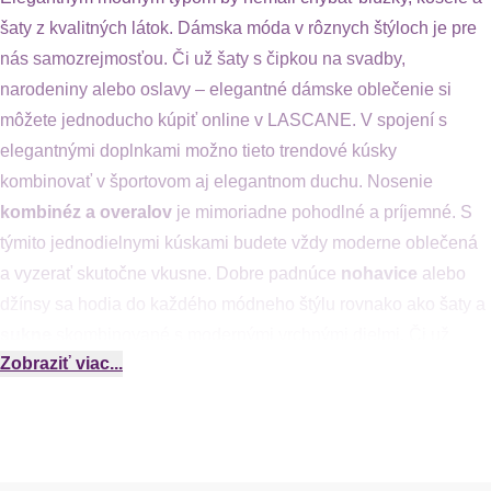
šaty z kvalitných látok. Dámska móda v rôznych štýloch je pre
nás samozrejmosťou. Či už šaty s čipkou na svadby,
narodeniny alebo oslavy – elegantné dámske oblečenie si
môžete jednoducho kúpiť online v LASCANE. V spojení s
elegantnými doplnkami možno tieto trendové kúsky
kombinovať v športovom aj elegantnom duchu. Nosenie
kombinéz a overalov
je mimoriadne pohodlné a príjemné. S
týmito jednodielnymi kúskami budete vždy moderne oblečená
a vyzerať skutočne vkusne. Dobre padnúce
nohavice
alebo
džínsy sa hodia do každého módneho štýlu rovnako ako šaty a
sukne
skombinované s modernými vrchnými dielmi. Či už
Zobraziť viac...
športové, alebo elegantné oblečenie – v našom obchode si
môžete kúpiť dámske oblečenie špičkových značiek online.
Každá žena, plnoštíhla aj štíhla, si už položila túto otázku:
Ktoré dámske oblečenie zoštíhľuje?
Čierna farba zoštíhľuje