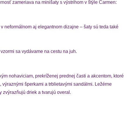
rnosť zameriava na minišaty s výstrihom v štýle Carmen:
 v neformálnom aj elegantnom dizajne – šaty sú teda také
 vzormi sa vydávame na cestu na juh.
ým nohaviciam, prekríženej prednej časti a akcentom, ktoré
, výraznými šperkami a trblietavými sandálmi. Ležérne
zvýrazňujú driek a tvarujú overal.