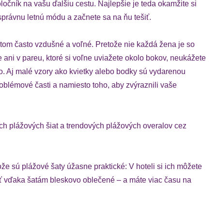
čník na vašu ďalšiu cestu. Najlepšie je teda okamžite si
správnu letnú módu a začnete sa na ňu tešiť.
ritom často vzdušné a voľné. Pretože nie každá žena je so
ani v pareu, ktoré si voľne uviažete okolo bokov, neukážete
ovo. Aj malé vzory ako kvietky alebo bodky sú vydarenou
blémové časti a namiesto toho, aby zvýraznili vaše
h plážových šiat a trendových plážových overalov cez
že sú plážové šaty úžasne praktické: V hoteli si ich môžete
yť vďaka šatám bleskovo oblečené – a máte viac času na