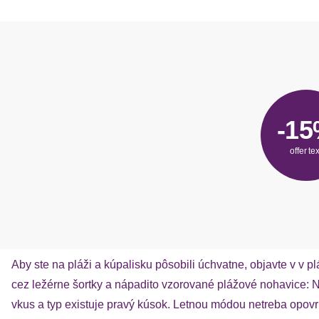
-1
offer tex
Aby ste na pláži a kúpalisku pôsobili úchvatne, objavte v
cez ležérne šortky a nápadito vzorované plážové nohavice:
vkus a typ existuje pravý kúsok. Letnou módou netreba opov