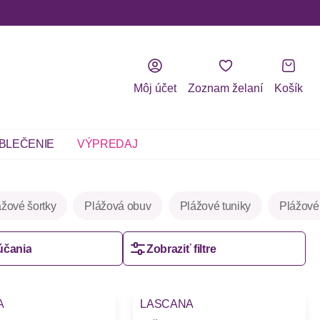
Môj účet
Zoznam želaní
Košík
BLEČENIE
VÝPREDAJ
ážové šortky
Plážová obuv
Plážové tuniky
Plážové
účania
Zobraziť filtre
A
LASCANA