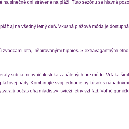
 na slnečné dni strávené na pláži. Túto sezónu sa hlavná pozo
a pláž aj na všedný letný deň. Vkusná plážová móda je dostupná
ú zvodcami leta, inšpirovanými hippies. S extravagantnými etno
raly srdcia milovníčok slnka zapálených pre módu. Vďaka širok
plážovej párty. Kombinujte svoj jednodielny kúsok s nápadnými
várajú počas dňa mladistvý, svieži letný vzhľad. Voľné gumičky 