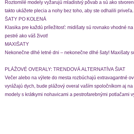
Roztomilé modely vyžarujú mladistvý pôvab a sú ako stvorené
takto ukážete plecia a nohy bez toho, aby ste odhalili priveľa.
ŠATY PO KOLENÁ
Klasika pre každú príležitosť: midišaty sú rovnako vhodné n
pestré ako váš život!
MAXIŠATY
Nekonečne dlhé letné dni – nekonečne dlhé šaty! Maxišaty s
PLÁŽOVÉ OVERALY: TRENDOVÁ ALTERNATÍVA ŠIAT
Večer alebo na výlete do mesta rozbúchajú extravagantné ove
vyrážajú dych, bude plážový overal vaším spoločníkom aj na 
modely s krátkymi nohavicami a pestrofarebnými potlačami vyt