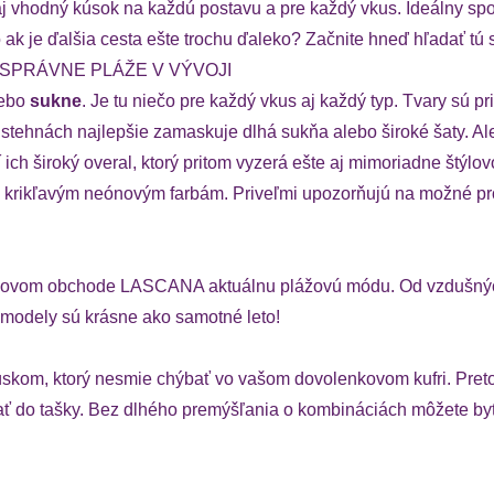
vhodný kúsok na každú postavu a pre každý vkus. Ideálny spolo
 ak je ďalšia cesta ešte trochu ďaleko? Začnite hneď hľadať tú 
SPRÁVNE PLÁŽE V VÝVOJI
ebo
sukne
. Je tu niečo pre každý vkus aj každý typ. Tvary sú p
tehnách najlepšie zamaskuje dlhá sukňa alebo široké šaty. Ale 
 ich široký overal, ktorý pritom vyzerá ešte aj mimoriadne štýl
c krikľavým neónovým farbám. Priveľmi upozorňujú na možné pro
 plážovom obchode LASCANA aktuálnu plážovú módu. Od vzdušnýc
 modely sú krásne ako samotné leto!
 kúskom, ktorý nesmie chýbať vo vašom dovolenkovom kufri. Preto
ovať do tašky. Bez dlhého premýšľania o kombináciách môžete b