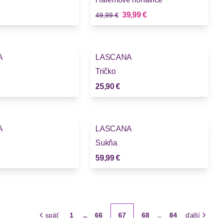
Stará cena
Nová cena
39,99 €
49,99 €
A
LASCANA
Tričko
25,90 €
A
LASCANA
Sukňa
59,99 €
späť
1
66
67
68
84
ďalší
...
...