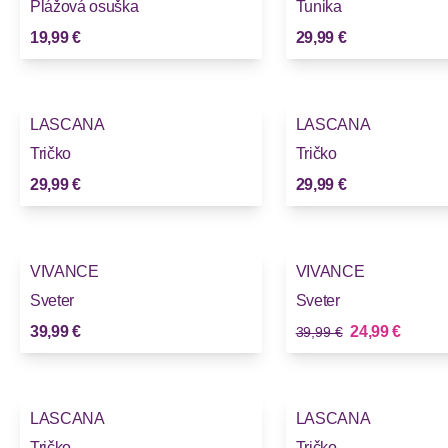
Plážová osuška
Tunika
19,99 €
29,99 €
LASCANA
LASCANA
Tričko
Tričko
29,99 €
29,99 €
-37%
VIVANCE
VIVANCE
Sveter
Sveter
Stará cena
Nová cena
39,99 €
24,99 €
39,99 €
LASCANA
LASCANA
Tričko
Tričko