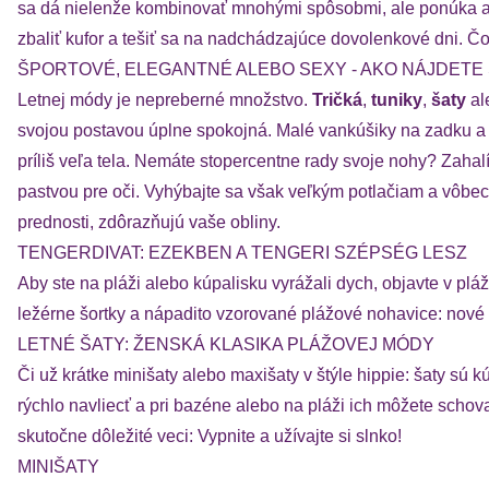
sa dá nielenže kombinovať mnohými spôsobmi, ale ponúka aj 
zbaliť kufor a tešiť sa na nadchádzajúce dovolenkové dni. Čo
ŠPORTOVÉ, ELEGANTNÉ ALEBO SEXY - AKO NÁJDETE 
Letnej módy je nepreberné množstvo.
Tričká
,
tuniky
,
šaty
al
svojou postavou úplne spokojná. Malé vankúšiky na zadku a s
príliš veľa tela. Nemáte stopercentne rady svoje nohy? Zahalí
pastvou pre oči. Vyhýbajte sa však veľkým potlačiam a vôbe
prednosti, zdôrazňujú vaše obliny.
TENGERDIVAT: EZEKBEN A TENGERI SZÉPSÉG LESZ
Aby ste na pláži alebo kúpalisku vyrážali dych, objavte v
ležérne šortky a nápadito vzorované plážové nohavice: nové
LETNÉ ŠATY: ŽENSKÁ KLASIKA PLÁŽOVEJ MÓDY
Či už krátke minišaty alebo maxišaty v štýle hippie: šaty sú
rýchlo navliecť a pri bazéne alebo na pláži ich môžete sch
skutočne dôležité veci: Vypnite a užívajte si slnko!
MINIŠATY