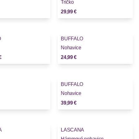
Tričko
29,99 €
O
BUFFALO
Nohavice
€
24,99 €
BUFFALO
Nohavice
39,99 €
-20%
A
LASCANA
Háremové nohavice