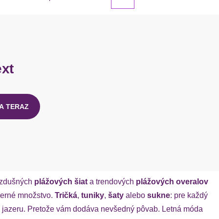
ext
A TERAZ
vzdušných
plážových šiat
a trendových
plážových overalov
eberné množstvo.
Tričká
,
tuniky
,
šaty
alebo
sukne
: pre každý
e k jazeru. Pretože vám dodáva nevšedný pôvab. Letná móda