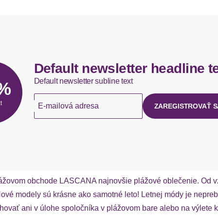
Default newsletter headline t
Default newsletter subline text
5%
t
E-mailová adresa
ZAREGISTROVAŤ S
 v plážovom obchode LASCANA najnovšie plážové oblečenie. Od 
 Nové modely sú krásne ako samotné leto! Letnej módy je nepr
rhovať ani v úlohe spoločníka v plážovom bare alebo na výlet