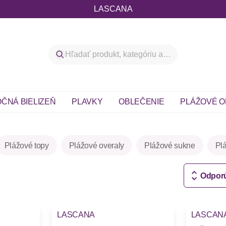
LASCANA
ČNÁ BIELIZEŇ
PLAVKY
OBLEČENIE
PLÁŽOVÉ O
Plážové topy
Plážové overaly
Plážové sukne
Pl
Odpor
LASCANA
LASCAN