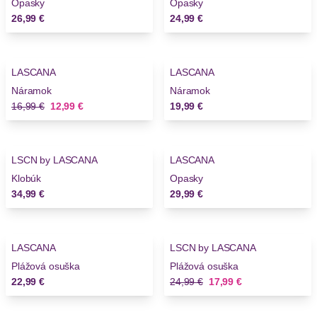
Opasky
Opasky
26,99 €
24,99 €
-23%
LASCANA
LASCANA
Náramok
Náramok
Stará cena
Nová cena
16,99 €
12,99 €
19,99 €
LSCN by LASCANA
LASCANA
Klobúk
Opasky
34,99 €
29,99 €
-28%
LASCANA
LSCN by LASCANA
Plážová osuška
Plážová osuška
Stará cena
Nová cena
22,99 €
24,99 €
17,99 €