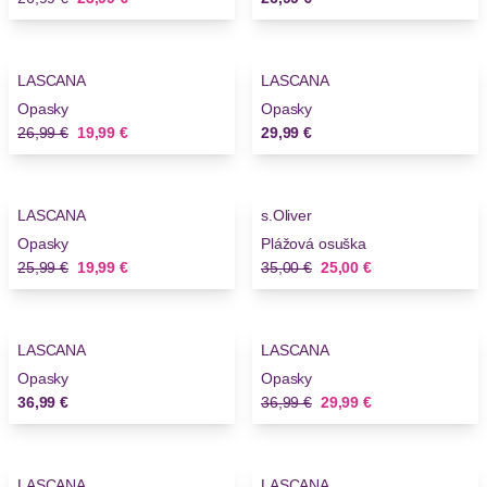
-26%
LASCANA
LASCANA
Opasky
Opasky
Stará cena
Nová cena
26,99 €
19,99 €
29,99 €
-23%
-28%
LASCANA
s.Oliver
Novinky
Opasky
Plážová osuška
Stará cena
Nová cena
Stará cena
Nová cena
25,99 €
19,99 €
35,00 €
25,00 €
-19%
LASCANA
LASCANA
Novinky
Opasky
Opasky
Stará cena
Nová cena
36,99 €
36,99 €
29,99 €
-27%
LASCANA
LASCANA