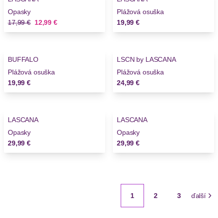
Opasky
Plážová osuška
Stará cena
Nová cena
17,99 €
12,99 €
19,99 €
BUFFALO
LSCN by LASCANA
Plážová osuška
Plážová osuška
19,99 €
24,99 €
LASCANA
LASCANA
Opasky
Opasky
29,99 €
29,99 €
1
2
3
ďalší