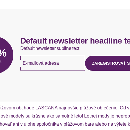
Default newsletter headline t
Default newsletter subline text
5%
t
E-mailová adresa
ZAREGISTROVAŤ S
 v plážovom obchode LASCANA najnovšie plážové oblečenie. Od 
 Nové modely sú krásne ako samotné leto! Letnej módy je nepr
rhovať ani v úlohe spoločníka v plážovom bare alebo na výlet