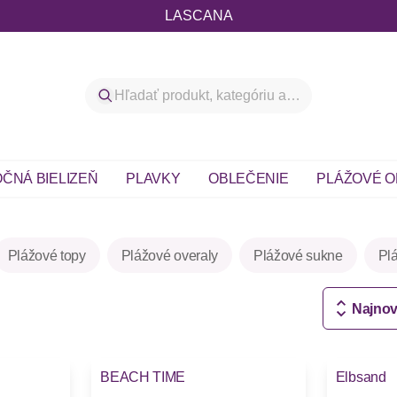
LASCANA
ČNÁ BIELIZEŇ
PLAVKY
OBLEČENIE
PLÁŽOVÉ O
Plážové topy
Plážové overaly
Plážové sukne
Pl
Najnov
BEACH TIME
Elbsand
Novinky
Novinky