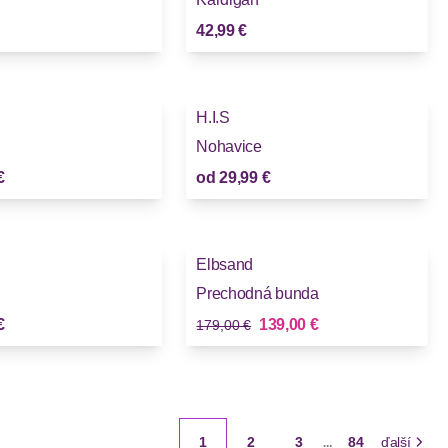
42,99 €
H.I.S
Novinky
Nohavice
€
od
29,99 €
-22%
Elbsand
Novinky
Prechodná bunda
Stará cena
Nová cena
€
139,00 €
179,00 €
1
2
3
84
ďalší
...