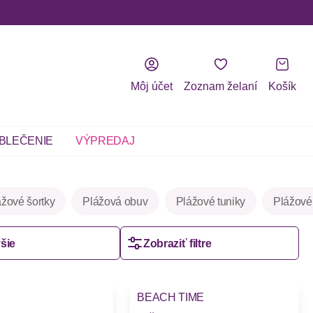
Môj účet
Zoznam želaní
Košík
BLEČENIE
VÝPREDAJ
ážové šortky
Plážová obuv
Plážové tuniky
Plážové
šie
Zobraziť filtre
BEACH TIME
Novinky