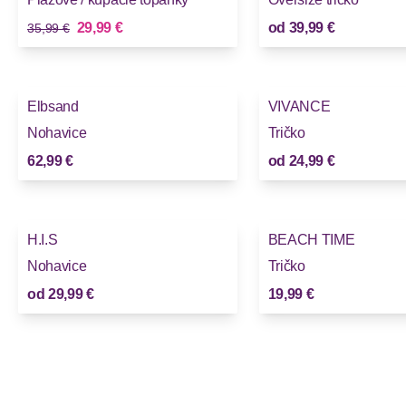
Stará cena
Nová cena
29,99 €
od
39,99 €
35,99 €
Elbsand
VIVANCE
Novinky
Novinky
Nohavice
Tričko
62,99 €
od
24,99 €
H.I.S
BEACH TIME
Novinky
Novinky
Nohavice
Tričko
od
29,99 €
19,99 €