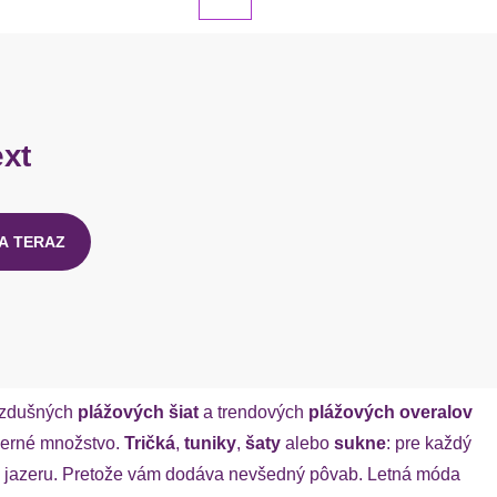
ext
A TERAZ
vzdušných
plážových šiat
a trendových
plážových overalov
eberné množstvo.
Tričká
,
tuniky
,
šaty
alebo
sukne
: pre každý
e k jazeru. Pretože vám dodáva nevšedný pôvab. Letná móda