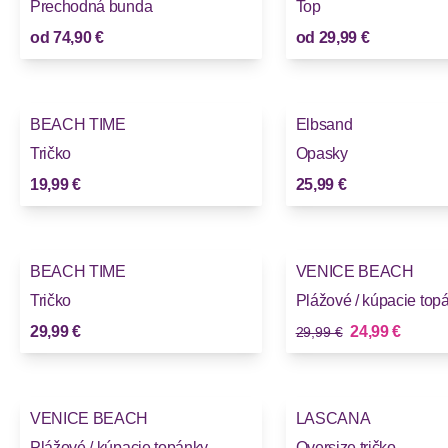
Prechodná bunda
Top
od
74,90 €
od
29,99 €
BEACH TIME
Elbsand
Novinky
Novinky
Tričko
Opasky
19,99 €
25,99 €
-16%
BEACH TIME
VENICE BEACH
Novinky
Novinky
Tričko
Plážové / kúpacie top
Stará cena
Nová cena
29,99 €
24,99 €
29,99 €
-16%
VENICE BEACH
LASCANA
Novinky
Novinky
Plážové / kúpacie topánky
Oversize tričko