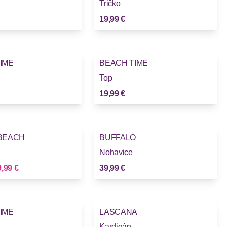
Tričko
19,99 €
IME
BEACH TIME
Novinky
Top
19,99 €
BEACH
BUFFALO
Novinky
Nohavice
vá cena
,99 €
39,99 €
IME
LASCANA
Novinky
Kardigán