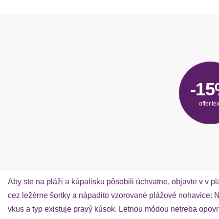
-1
offer tex
Aby ste na pláži a kúpalisku pôsobili úchvatne, objavte v
cez ležérne šortky a nápadito vzorované plážové nohavice:
vkus a typ existuje pravý kúsok. Letnou módou netreba opov