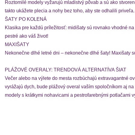
Roztomilé modely vyžarujú mladistvý pôvab a sú ako stvorené
takto ukážete plecia a nohy bez toho, aby ste odhalili priveľa.
ŠATY PO KOLENÁ
Klasika pre každú príležitosť: midišaty sú rovnako vhodné n
pestré ako váš život!
MAXIŠATY
Nekonečne dlhé letné dni – nekonečne dlhé šaty! Maxišaty s
PLÁŽOVÉ OVERALY: TRENDOVÁ ALTERNATÍVA ŠIAT
Večer alebo na výlete do mesta rozbúchajú extravagantné ove
vyrážajú dych, bude plážový overal vaším spoločníkom aj na 
modely s krátkymi nohavicami a pestrofarebnými potlačami vyt