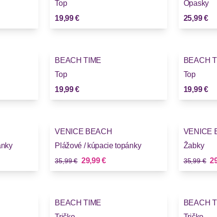
Top
Opasky
19,99 €
25,99 €
BEACH TIME
BEACH T
Novinky
Novinky
Top
Top
19,99 €
19,99 €
-16%
-16%
VENICE BEACH
VENICE 
Novinky
Novinky
ánky
Plážové / kúpacie topánky
Žabky
Stará cena
Stará cena
Nová cena
No
29,99 €
29
35,99 €
35,99 €
BEACH TIME
BEACH T
Novinky
Novinky
Tričko
Tričko