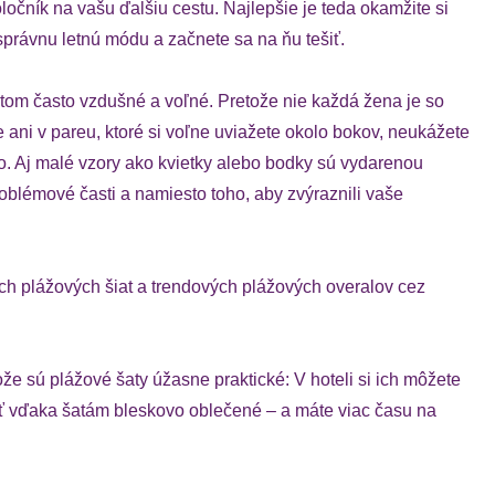
čník na vašu ďalšiu cestu. Najlepšie je teda okamžite si
správnu letnú módu a začnete sa na ňu tešiť.
ritom často vzdušné a voľné. Pretože nie každá žena je so
ani v pareu, ktoré si voľne uviažete okolo bokov, neukážete
ovo. Aj malé vzory ako kvietky alebo bodky sú vydarenou
blémové časti a namiesto toho, aby zvýraznili vaše
h plážových šiat a trendových plážových overalov cez
že sú plážové šaty úžasne praktické: V hoteli si ich môžete
yť vďaka šatám bleskovo oblečené – a máte viac času na