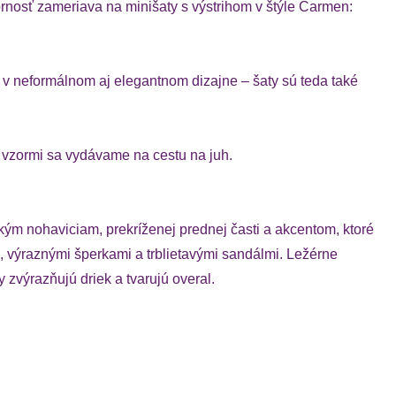
rnosť zameriava na minišaty s výstrihom v štýle Carmen:
 v neformálnom aj elegantnom dizajne – šaty sú teda také
 vzormi sa vydávame na cestu na juh.
ým nohaviciam, prekríženej prednej časti a akcentom, ktoré
, výraznými šperkami a trblietavými sandálmi. Ležérne
zvýrazňujú driek a tvarujú overal.