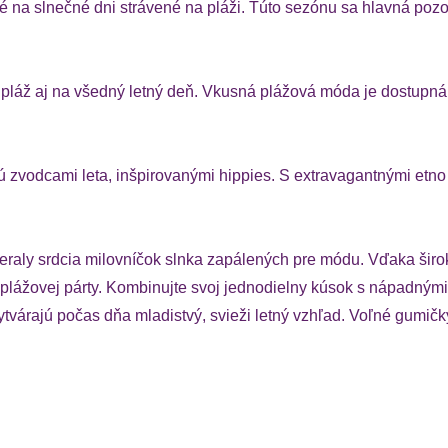
 na slnečné dni strávené na pláži. Túto sezónu sa hlavná pozo
a pláž aj na všedný letný deň. Vkusná plážová móda je dostupná
ú zvodcami leta, inšpirovanými hippies. S extravagantnými etno
raly srdcia milovníčok slnka zapálených pre módu. Vďaka širok
plážovej párty. Kombinujte svoj jednodielny kúsok s nápadnými
várajú počas dňa mladistvý, svieži letný vzhľad. Voľné gumičky 