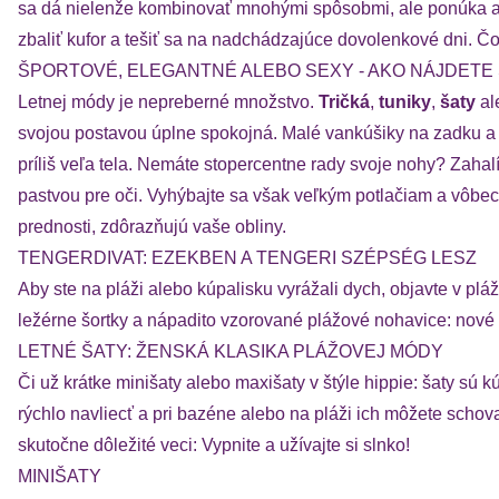
sa dá nielenže kombinovať mnohými spôsobmi, ale ponúka aj 
zbaliť kufor a tešiť sa na nadchádzajúce dovolenkové dni. Čo
ŠPORTOVÉ, ELEGANTNÉ ALEBO SEXY - AKO NÁJDETE 
Letnej módy je nepreberné množstvo.
Tričká
,
tuniky
,
šaty
al
svojou postavou úplne spokojná. Malé vankúšiky na zadku a s
príliš veľa tela. Nemáte stopercentne rady svoje nohy? Zahalí
pastvou pre oči. Vyhýbajte sa však veľkým potlačiam a vôbe
prednosti, zdôrazňujú vaše obliny.
TENGERDIVAT: EZEKBEN A TENGERI SZÉPSÉG LESZ
Aby ste na pláži alebo kúpalisku vyrážali dych, objavte v
ležérne šortky a nápadito vzorované plážové nohavice: nové
LETNÉ ŠATY: ŽENSKÁ KLASIKA PLÁŽOVEJ MÓDY
Či už krátke minišaty alebo maxišaty v štýle hippie: šaty sú
rýchlo navliecť a pri bazéne alebo na pláži ich môžete sch
skutočne dôležité veci: Vypnite a užívajte si slnko!
MINIŠATY