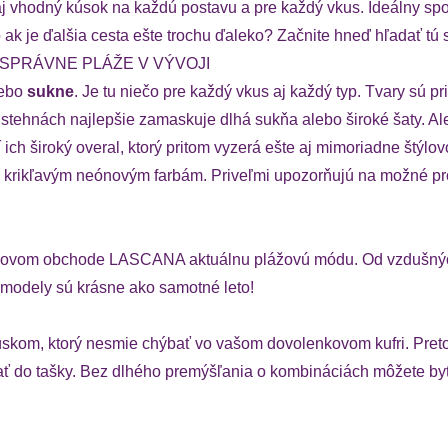
vhodný kúsok na každú postavu a pre každý vkus. Ideálny spolo
 ak je ďalšia cesta ešte trochu ďaleko? Začnite hneď hľadať tú 
SPRÁVNE PLÁŽE V VÝVOJI
ebo
sukne
. Je tu niečo pre každý vkus aj každý typ. Tvary sú p
tehnách najlepšie zamaskuje dlhá sukňa alebo široké šaty. Ale 
 ich široký overal, ktorý pritom vyzerá ešte aj mimoriadne štýl
c krikľavým neónovým farbám. Priveľmi upozorňujú na možné pro
 plážovom obchode LASCANA aktuálnu plážovú módu. Od vzdušnýc
 modely sú krásne ako samotné leto!
 kúskom, ktorý nesmie chýbať vo vašom dovolenkovom kufri. Preto
ovať do tašky. Bez dlhého premýšľania o kombináciách môžete b