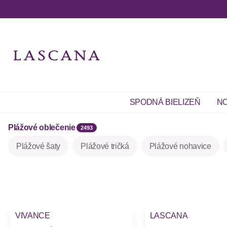
SPODNÁ BIELIZEŇ
NO
Plážové oblečenie
2493
Plážové šaty
Plážové tričká
Plážové nohavice
VIVANCE
LASCANA
Novinky
Novinky