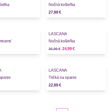
ieľka
Nočná košieľka
27,99 €
-32%
LASCANA
Dreams'
Nočná košieľka
Stará cena
Nová cena
24,99 €
36,99 €
A
LASCANA
 spanie
Tričká na spanie
22,99 €