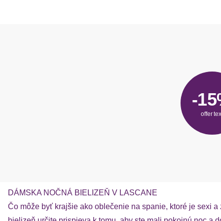
-1
offer tex
DÁMSKA NOČNÁ BIELIZEŇ V LASCANE
Čo môže byť krajšie ako oblečenie na spanie, ktoré je sexi
bielizeň určite prispieva k tomu, aby ste mali pokojnú noc a d