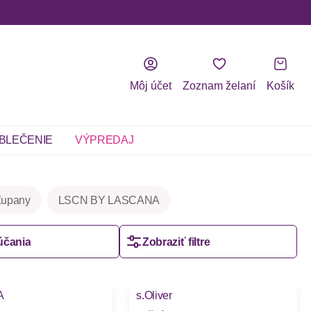
Môj účet
Zoznam želaní
Košík
BLEČENIE
VÝPREDAJ
Župany
LSCN BY LASCANA
účania
Zobraziť filtre
A
s.Oliver