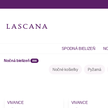
SPODNÁ BIELIZEŇ
NO
Nočná bielizeň
898
Nočné košieľky
Pyžamá
-23%
VIVANCE
VIVANCE