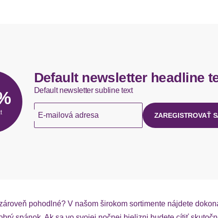
Default newsletter headline t
Default newsletter subline text
5%
t
E-mailová adresa
ZAREGISTROVAŤ S
 a zároveň pohodlné? V našom širokom sortimente nájdete doko
obrý spánok. Ak sa vo svojej nočnej bielizni budete cítiť skutoč