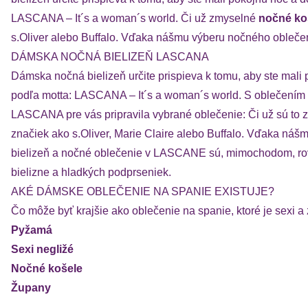
LASCANA – It´s a woman´s world. Či už zmyselné
nočné ko
s.Oliver alebo Buffalo. Vďaka nášmu výberu nočného obleče
DÁMSKA NOČNÁ BIELIZEŇ LASCANA
Dámska nočná bielizeň určite prispieva k tomu, aby ste mali p
podľa motta: LASCANA – It´s a woman´s world. S oblečením 
LASCANA pre vás pripravila vybrané oblečenie: Či už sú to
značiek ako s.Oliver, Marie Claire alebo Buffalo. Vďaka n
bielizeň a nočné oblečenie v LASCANE sú, mimochodom, rov
bielizne a hladkých podprseniek.
AKÉ DÁMSKE OBLEČENIE NA SPANIE EXISTUJE?
Čo môže byť krajšie ako oblečenie na spanie, ktoré je sexi
Pyžamá
Sexi negližé
Nočné košele
Župany