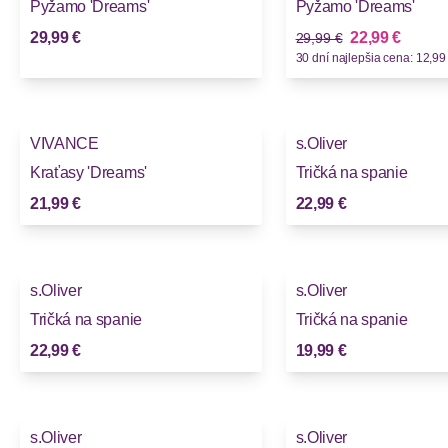
Pyžamo 'Dreams'
Pyžamo 'Dreams'
Stará cena
Nová cena
29,99 €
22,99 €
29,99 €
30 dní najlepšia cena: 12,99
VIVANCE
s.Oliver
Kraťasy 'Dreams'
Tričká na spanie
21,99 €
22,99 €
s.Oliver
s.Oliver
Tričká na spanie
Tričká na spanie
22,99 €
19,99 €
s.Oliver
s.Oliver