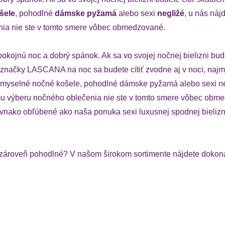
šele
, pohodlné
dámske pyžamá
alebo sexi
negližé
, u nás náj
nia nie ste v tomto smere vôbec obmedzované.
okojnú noc a dobrý spánok. Ak sa vo svojej nočnej bielizni budet
značky LASCANA na noc sa budete cítiť zvodne aj v noci, najmä
 zmyselné nočné košele, pohodlné dámske pyžamá alebo sexi neg
ášmu výberu nočného oblečenia nie ste v tomto smere vôbec ob
nako obľúbené ako naša ponuka sexi luxusnej spodnej bielizn
 a zároveň pohodlné? V našom širokom sortimente nájdete doko