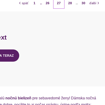
späť
1
26
27
28
30
ďalší
...
...
ext
A TERAZ
nalú
nočnú bielizeň
pre sebavedomé ženy! Dámska nočná
ne dobre, pocítite to aj počas spánku, úplne podľa motta: