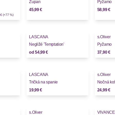
Župan
Pyžamo
45,99 €
58,99 €
 € (+77 %)
LASCANA
s.Oliver
Negližé 'Temptation'
Pyžamo
od
54,99 €
37,90 €
LASCANA
s.Oliver
Tričká na spanie
Nočná koš
19,99 €
24,99 €
s.Oliver
VIVANCE