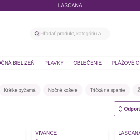
LASCANA
ČNÁ BIELIZEŇ
PLAVKY
OBLEČENIE
PLÁŽOVÉ O
Krátke pyžamá
Nočné košele
Tričká na spanie
Odpor
VIVANCE
LASCAN