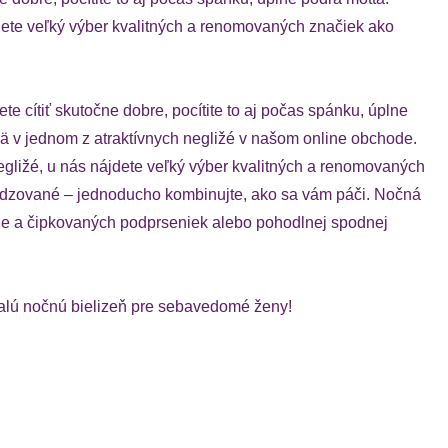
dete veľký výber kvalitných a renomovaných značiek ako
e cítiť skutočne dobre, pocítite to aj počas spánku, úplne
 v jednom z atraktívnych negližé v našom online obchode.
ližé, u nás nájdete veľký výber kvalitných a renomovaných
medzované – jednoducho kombinujte, ako sa vám páči. Nočná
e a čipkovaných podprseniek alebo pohodlnej spodnej
nalú nočnú bielizeň pre sebavedomé ženy!