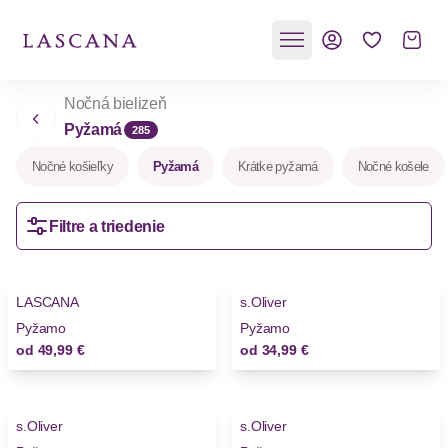
Nočná bielizeň
Pyžamá
285
Nočné košieľky
Pyžamá
Krátke pyžamá
Nočné košele
Filtre a triedenie
LASCANA
s.Oliver
Novinky
Novinky
Pyžamo
Pyžamo
od
49,99 €
od
34,99 €
s.Oliver
s.Oliver
Novinky
Novinky