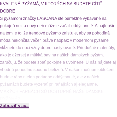
KVALITNÉ PYŽAMÁ, V KTORÝCH SA BUDETE CÍTIŤ
DOBRE
S pyžamom značky LASCANA ste perfektne vybavené na
pokojnú noc a nový deň môžete začať oddýchnuté. A najlepšie
na tom je to, že trendové pyžamo zaisťuje, aby sa pohodlná
móda nekončila večer, práve naopak: v modernom pyžame
vkĺznete do noci vždy dobre nastylované. Priedušné materiály,
ako je džersej a mäkká bavlna našich dámskych pyžám,
zaručujú, že budete spať pokojne a uvoľnene. U nás nájdete aj
vhodnú pohodlnú spodnú bielizeň. V našom nočnom oblečení
budete ráno nielen poriadne oddýchnuté, ale v našich
pyžamách budete vyzerať pri raňajkách aj elegantne.
V AKÝCH FARBÁCH SÚ DOSTUPNÉ NAŠE DÁMSKE
PYŽAMÁ?
Zobraziť viac...
V našej ponuke sú dostupné pekné dámske pyžamá v týchto
farbách: