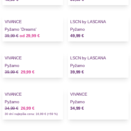
-25%
VIVANCE
LSCN by LASCANA
Novinky
Novinky
Pyžamo 'Dreams'
Pyžamo
Stará cena
Nová cena
39,99 €
od
29,99 €
49,99 €
-25%
VIVANCE
LSCN by LASCANA
Novinky
Pyžamo
Pyžamo
Stará cena
Nová cena
39,99 €
29,99 €
39,99 €
-22%
VIVANCE
VIVANCE
Pyžamo
Pyžamo
Stará cena
Nová cena
34,99 €
26,99 €
34,99 €
30 dní najlepšia cena: 16,99 € (+59 %)