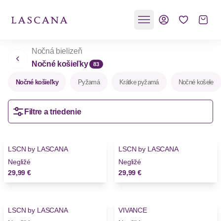
Nočná bielizeň
Nočné košieľky
83
Nočné košieľky
Pyžamá
Krátke pyžamá
Nočné košele
Filtre a triedenie
LSCN by LASCANA
LSCN by LASCANA
Novinky
Negližé
Negližé
29,99 €
29,99 €
LSCN by LASCANA
VIVANCE
Novinky