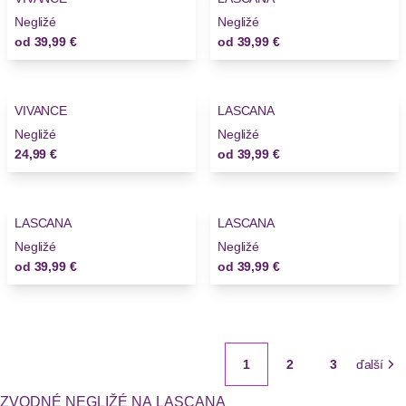
Negližé
Negližé
od
39,99 €
od
39,99 €
VIVANCE
LASCANA
Novinky
Negližé
Negližé
24,99 €
od
39,99 €
LASCANA
LASCANA
Negližé
Negližé
od
39,99 €
od
39,99 €
1
2
3
ďalší
ZVODNÉ NEGLIŽÉ NA LASCANA