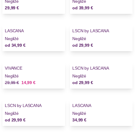
Negližé
Negližé
29,99 €
od
39,99 €
LASCANA
LSCN by LASCANA
Negližé
Negližé
od
34,99 €
od
29,99 €
-50%
VIVANCE
LSCN by LASCANA
Novinky
Negližé
Negližé
Stará cena
Nová cena
29,99 €
14,99 €
od
29,99 €
LSCN by LASCANA
LASCANA
Novinky
Negližé
Negližé
od
29,99 €
34,99 €