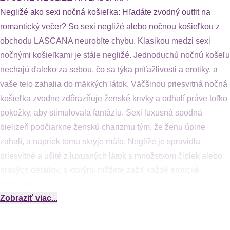
Negližé ako sexi nočná košieľka: Hľadáte zvodný outfit na
romantický večer? So sexi negližé alebo nočnou košieľkou z
obchodu LASCANA neurobíte chybu. Klasikou medzi sexi
nočnými košieľkami je stále negližé. Jednoduchú nočnú košeľu
nechajú ďaleko za sebou, čo sa týka príťažlivosti a erotiky, a
vaše telo zahalia do mäkkých látok. Väčšinou priesvitná nočná
košieľka zvodne zdôrazňuje ženské krivky a odhalí práve toľko
pokožky, aby stimulovala fantáziu. Sexi luxusná spodná
bielizeň podčiarkne ženskú charizmu tým, že ženu úplne
zahalí, a napriek tomu skryje málo. Negližé je spravidla
priesvitné a ušité z luxusných látok s množstvom čipiek alebo
hravých detailov, s ktorými môžete zažiť každé erotické
dobrodružstvo.
Zobraziť viac...
V AKÝCH FARBÁCH JE DOSTUPNÉ NEGLIŽÉ?
V internetovom obchode LASCANA.de nájdete negližé v
nasledujúcich farbách: