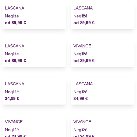
LASCANA
LASCANA
Negližé
Negližé
od
89,99 €
od
89,99 €
LASCANA
VIVANCE
Negližé
Negližé
od
89,99 €
od
39,99 €
LASCANA
LASCANA
Novinky
Novinky
Negližé
Negližé
34,99 €
34,99 €
VIVANCE
VIVANCE
Negližé
Negližé
od
24,99 €
od
24,99 €