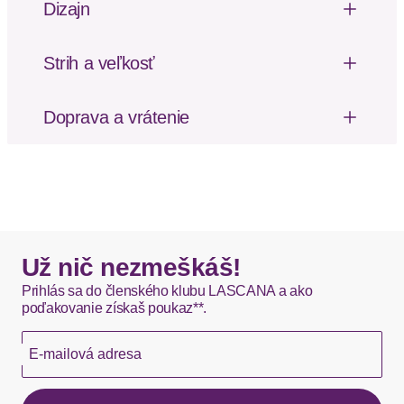
Dizajn
Jemná tkanina
Vzor: S nápisom
Strih a veľkosť
Výška pásu: Stredne vysoký pás
Doprava a vrátenie
Poštovné za odoslanie a vrátenie tovaru, ako aj
balné, hradí SCAYLE. Objednávky s viacerými
produktmi môžu byť doručené čiastočne.
DHL štandardná doprava - 0,00 EUR
Okamžite dostupné položky sú zvyčajne doručené
Už nič nezmeškáš!
kuriérom DHL do 1-3 pracovných dní.
Prihlás sa do členského klubu LASCANA a ako
poďakovanie získaš poukaz**.
Hermes - 0,00 EUR
E-mailová adresa
Okamžite dostupné položky sú zvyčajne doručené
kuriérom Hermes do 1-3 pracovných dní.