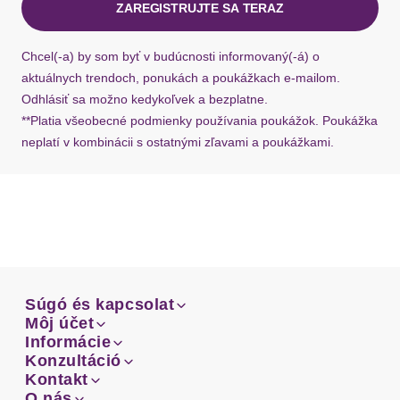
ZAREGISTRUJTE SA TERAZ
Ak chýba návratový štítok, môžete si kedykoľvek
požiadať o nový u našej zákazníckej služby.
Chcel(-a) by som byť v budúcnosti informovaný(-á) o
aktuálnych trendoch, ponukách a poukážkach e-mailom.
Odhlásiť sa možno kedykoľvek a bezplatne.
**Platia všeobecné podmienky používania poukážok. Poukážka
neplatí v kombinácii s ostatnými zľavami a poukážkami.
Súgó és kapcsolat
Súgó és kapcsolat
Môj účet
Email
Môj účet
Informácie
Prehľad objednávok
Email
Informácie
Konzultáció
Doprava
Facebook
Prehľad objednávok
Konzultáció
Kontakt
Sprievodca-veľkosťami
Doprava
Facebook
Kontakt
O nás
Platba