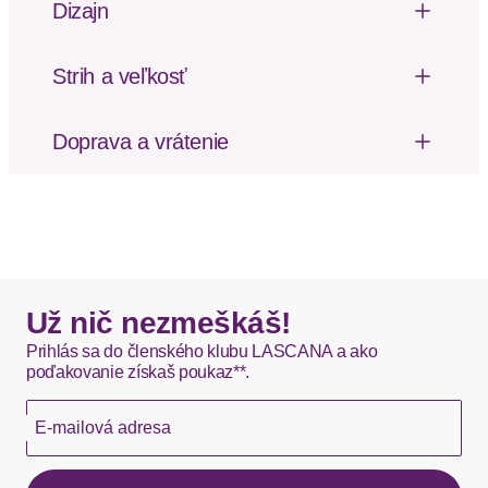
Dizajn
Jemne priehľadný
Vzor: S nápisom
Strih a veľkosť
Výška pásu: Stredne vysoký pás
Doprava a vrátenie
Poštovné za odoslanie a vrátenie tovaru, ako aj
balné, hradí SCAYLE. Objednávky s viacerými
produktmi môžu byť doručené čiastočne.
DHL štandardná doprava - 0,00 EUR
Okamžite dostupné položky sú zvyčajne doručené
Už nič nezmeškáš!
kuriérom DHL do 1-3 pracovných dní.
Prihlás sa do členského klubu LASCANA a ako
poďakovanie získaš poukaz**.
Hermes - 0,00 EUR
E-mailová adresa
Okamžite dostupné položky sú zvyčajne doručené
kuriérom Hermes do 1-3 pracovných dní.