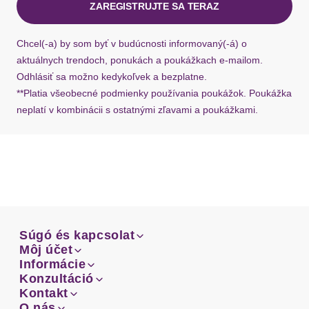
ZAREGISTRUJTE SA TERAZ
Ak chýba návratový štítok, môžete si kedykoľvek
požiadať o nový u našej zákazníckej služby.
Chcel(-a) by som byť v budúcnosti informovaný(-á) o
aktuálnych trendoch, ponukách a poukážkach e-mailom.
Odhlásiť sa možno kedykoľvek a bezplatne.
**Platia všeobecné podmienky používania poukážok. Poukážka
neplatí v kombinácii s ostatnými zľavami a poukážkami.
Súgó és kapcsolat
Súgó és kapcsolat
Môj účet
Email
Môj účet
Informácie
Prehľad objednávok
Email
Informácie
Konzultáció
Doprava
Facebook
Prehľad objednávok
Konzultáció
Kontakt
Sprievodca-veľkosťami
Doprava
Facebook
Kontakt
O nás
Platba