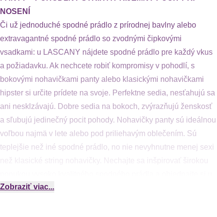
NOSENÍ
Či už jednoduché spodné prádlo z prírodnej bavlny alebo
extravagantné spodné prádlo so zvodnými čipkovými
vsadkami: u LASCANY nájdete spodné prádlo pre každý vkus
a požiadavku. Ak nechcete robiť kompromisy v pohodlí, s
bokovými nohavičkami panty alebo klasickými nohavičkami
hipster si určite prídete na svoje. Perfektne sedia, nesťahujú sa
ani nesklzávajú. Dobre sedia na bokoch, zvýrazňujú ženskosť
a sľubujú jedinečný pocit pohody. Nohavičky panty sú ideálnou
voľbou najmä v lete alebo pod priliehavým oblečením. Sú
teplejšie než iné spodné prádlo, no nie nevyhnutne menej sexi
než klasické string nohavičky. Nechajte sa inšpirovať širokou
ponukou vysoko kvalitného spodného prádla a objednajte si u
Zobraziť viac...
LASCANY panty, hipster aj všetky ostatné.
ŠPORTOVO JEDNODUCHÉ ALEBO ZVODNE ELEGANTNÉ
– VEĽKÝ VÝBER U LASCANY