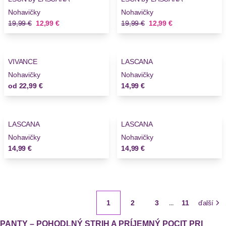
Nohavičky
Nohavičky
Stará cena
Nová cena
Stará cena
Nová cena
19,99 €
12,99 €
19,99 €
12,99 €
VIVANCE
LASCANA
Novinky
Nohavičky
Nohavičky
od
22,99 €
14,99 €
LASCANA
LASCANA
Novinky
Novinky
Nohavičky
Nohavičky
14,99 €
14,99 €
1
2
3
11
ďalší
...
PANTY – POHODLNÝ STRIH A PRÍJEMNÝ POCIT PRI