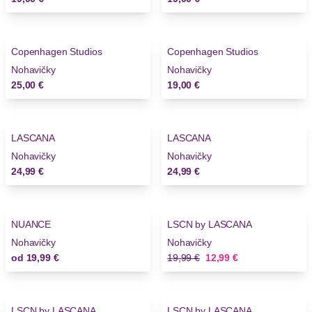
Copenhagen Studios
Copenhagen Studios
Nohavičky
Nohavičky
25,00 €
19,00 €
LASCANA
LASCANA
Nohavičky
Nohavičky
24,99 €
24,99 €
-35%
NUANCE
LSCN by LASCANA
Novinky
Nohavičky
Nohavičky
Stará cena
Nová cena
od
19,99 €
19,99 €
12,99 €
-35%
-35%
LSCN by LASCANA
LSCN by LASCANA