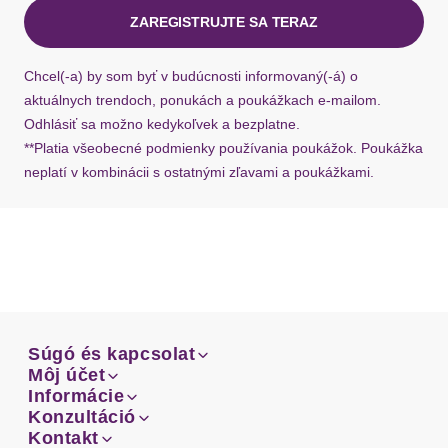
ZAREGISTRUJTE SA TERAZ
Ak chýba návratový štítok, môžete si kedykoľvek
požiadať o nový u našej zákazníckej služby.
Chcel(-a) by som byť v budúcnosti informovaný(-á) o
aktuálnych trendoch, ponukách a poukážkach e-mailom.
Odhlásiť sa možno kedykoľvek a bezplatne.
**Platia všeobecné podmienky používania poukážok. Poukážka
neplatí v kombinácii s ostatnými zľavami a poukážkami.
Súgó és kapcsolat
Súgó és kapcsolat
Môj účet
Email
Môj účet
Informácie
Prehľad objednávok
Email
Informácie
Konzultáció
Doprava
Facebook
Prehľad objednávok
Konzultáció
Kontakt
Sprievodca-veľkosťami