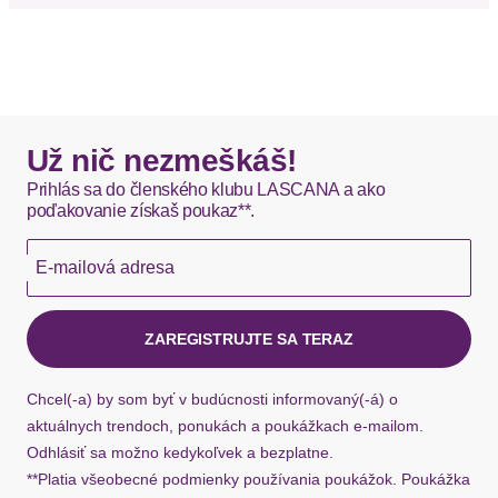
Poštovné za odoslanie a vrátenie tovaru, ako aj
Material
Viskosemischung
balné, hradí SCAYLE. Objednávky s viacerými
produktmi môžu byť doručené čiastočne.
Details
DHL štandardná doprava - 0,00 EUR
Applikationen
Glitzerdetails
Okamžite dostupné položky sú zvyčajne doručené
Už nič nezmeškáš!
kuriérom DHL do 1-3 pracovných dní.
Prihlás sa do členského klubu LASCANA a ako
Besondere Merkmale
poďakovanie získaš poukaz**.
Modetuch mit Glitzerdetails
Hermes - 0,00 EUR
E-mailová adresa
Vzor: Jemné prúžky
Okamžite dostupné položky sú zvyčajne doručené
Materiál: Viskóza
kuriérom Hermes do 1-3 pracovných dní.
ZAREGISTRUJTE SA TERAZ
Ak chýba návratový štítok, môžete si kedykoľvek
požiadať o nový u našej zákazníckej služby.
Chcel(-a) by som byť v budúcnosti informovaný(-á) o
aktuálnych trendoch, ponukách a poukážkach e-mailom.
Odhlásiť sa možno kedykoľvek a bezplatne.
**Platia všeobecné podmienky používania poukážok. Poukážka