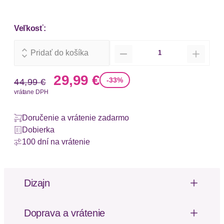
Veľkosť:
Množstvo
Pridať do košíka
Stará cena
Nová cena
29,99 €
-33%
44,99 €
vrátane DPH
Doručenie a vrátenie zadarmo
Dobierka
100 dní na vrátenie
Dizajn
Material
Doprava a vrátenie