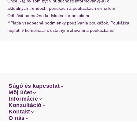
Chcel(-a) by som byť v budúcnosti informovaný(-á) o
aktuálnych trendoch, ponukách a poukážkach e-mailom.
Odhlásiť sa možno kedykoľvek a bezplatne.
**Platia všeobecné podmienky používania poukážok. Poukážka
neplatí v kombinácii s ostatnými zľavami a poukážkami.
Súgó és kapcsolat
Súgó és kapcsolat
Môj účet
Email
Môj účet
Informácie
Prehľad objednávok
Email
Informácie
Konzultáció
Doprava
Facebook
Prehľad objednávok
Konzultáció
Kontakt
Sprievodca-veľkosťami
Doprava
Facebook
Kontakt
O nás
Platba
Instagram
Zákaznícke oddelenie
Sprievodca-veľkosťami
O nás
Platba
Obchodné podmienky
Vrátenie
Instagram
Zákaznícke oddelenie
Obchodné podmienky
Vrátenie