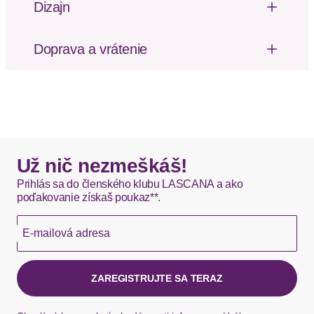
Dizajn
Vzor potlačený po celej ploche
Negligé von LSCN by LASCANA mit Schleife zum
Mäkký omak
Binden vorne. Teilungsnaht unter der Brust.
Doprava a vrátenie
Ärmellos. Balconnet-Ausschnitt mit Rüschen.
Poštovné za odoslanie a vrátenie tovaru, ako aj
Single Jersey aus Baumwoll-Viskosemischung.
balné, hradí SCAYLE. Objednávky s viacerými
Ausgestellte Passform.
produktmi môžu byť doručené čiastočne.
Materiál: Džersej
DHL štandardná doprava - 0,00 EUR
Okamžite dostupné položky sú zvyčajne doručené
Už nič nezmeškáš!
kuriérom DHL do 1-3 pracovných dní.
Prihlás sa do členského klubu LASCANA a ako
poďakovanie získaš poukaz**.
Hermes - 0,00 EUR
E-mailová adresa
Okamžite dostupné položky sú zvyčajne doručené
kuriérom Hermes do 1-3 pracovných dní.
ZAREGISTRUJTE SA TERAZ
Ak chýba návratový štítok, môžete si kedykoľvek
požiadať o nový u našej zákazníckej služby.